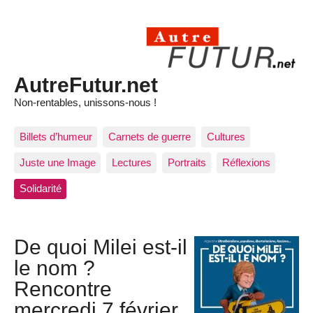
AutreFutur.net
Non-rentables, unissons-nous !
Billets d’humeur
Carnets de guerre
Cultures
Juste une Image
Lectures
Portraits
Réflexions
Solidarité
De quoi Milei est-il
le nom ?
Rencontre
mercredi 7 février