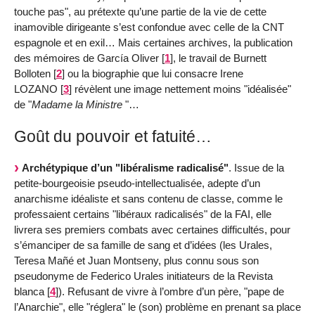
touche pas", au prétexte qu’une partie de la vie de cette
inamovible dirigeante s’est confondue avec celle de la CNT
espagnole et en exil… Mais certaines archives, la publication
des mémoires de García Oliver
[
1
]
, le travail de Burnett
Bolloten
[
2
]
ou la biographie que lui consacre Irene
LOZANO
[
3
]
révèlent une image nettement moins "idéalisée"
de "
Madame la Ministre
"…
Goût du pouvoir et fatuité…
Archétypique d’un "libéralisme radicalisé"
. Issue de la
petite-bourgeoisie pseudo-intellectualisée, adepte d’un
anarchisme idéaliste et sans contenu de classe, comme le
professaient certains "libéraux radicalisés" de la FAI, elle
livrera ses premiers combats avec certaines difficultés, pour
s’émanciper de sa famille de sang et d’idées (les Urales,
Teresa Mañé et Juan Montseny, plus connu sous son
pseudonyme de Federico Urales initiateurs de la Revista
blanca
[
4
]
). Refusant de vivre à l’ombre d’un père, "pape de
l’Anarchie", elle "réglera" le (son) problème en prenant sa place