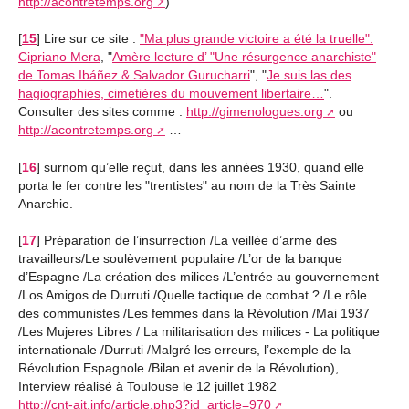
http://acontretemps.org
)
[
15
]
Lire sur ce site :
"Ma plus grande victoire a été la truelle".
Cipriano Mera
, "
Amère lecture d’ "Une résurgence anarchiste"
de Tomas Ibáñez & Salvador Gurucharri
", "
Je suis las des
hagiographies, cimetières du mouvement libertaire…
".
Consulter des sites comme :
http://gimenologues.org
ou
http://acontretemps.org
…
[
16
]
surnom qu’elle reçut, dans les années 1930, quand elle
porta le fer contre les "trentistes" au nom de la Très Sainte
Anarchie.
[
17
]
Préparation de l’insurrection /La veillée d’arme des
travailleurs/Le soulèvement populaire /L’or de la banque
d’Espagne /La création des milices /L’entrée au gouvernement
/Los Amigos de Durruti /Quelle tactique de combat ? /Le rôle
des communistes /Les femmes dans la Révolution /Mai 1937
/Les Mujeres Libres / La militarisation des milices - La politique
internationale /Durruti /Malgré les erreurs, l’exemple de la
Révolution Espagnole /Bilan et avenir de la Révolution),
Interview réalisé à Toulouse le 12 juillet 1982
http://cnt-ait.info/article.php3?id_article=970