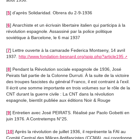
août 1936.
[
5
]
d’après Solidaridad. Obrera du 2-9-1936
[
6
]
Anarchiste et un écrivain libertaire italien qui participa à la
révolution espagnole. Assassiné par la police politique
soviétique à Barcelone, le 6 mai 1937
[
7
]
Lettre ouverte à la camarade Federica Montseny, 14 avril
1937.
http://www.fondation-besnard.org/spip.php?article195
[
8
]
Pendant la Révolution sociale espagnole de 1936, José
Peirats fait partie de la Colonne Durruti. À la suite de la victoire
des troupes fascistes du général Franco, il est contraint à l’exil.
Il écrit une somme importante en trois volumes sur le rôle de la
CNT durant la guerre civile : La CNT dans la révolution
espagnole, bientôt publiée aux éditions Noir & Rouge
[
9
]
Entretien avec José PEIRATS. Réalisé par Paolo Gobetti en
juin 1976. A Contretemps N°25.
[
10
]
Après la révolution de juillet 1936, il représente la FAI au
Comité Central des Milices Antifascistes (CCMA), qui coordonne