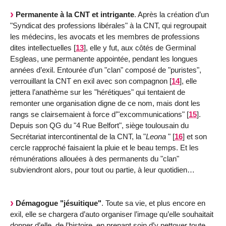
Permanente à la CNT et intrigante
. Après la création d’un
"Syndicat des professions libérales" à la CNT, qui regroupait
les médecins, les avocats et les membres de professions
dites intellectuelles
[
13
]
, elle y fut, aux côtés de Germinal
Esgleas, une permanente appointée, pendant les longues
années d’exil. Entourée d’un "clan" composé de "puristes",
verrouillant la CNT en exil avec son compagnon
[
14
]
, elle
jettera l’anathème sur les "hérétiques" qui tentaient de
remonter une organisation digne de ce nom, mais dont les
rangs se clairsemaient à force d’"excommunications"
[
15
]
.
Depuis son QG du "4 Rue Belfort", siège toulousain du
Secrétariat intercontinental de la CNT, la "
Leona
"
[
16
]
et son
cercle rapproché faisaient la pluie et le beau temps. Et les
rémunérations allouées à des permanents du "clan"
subviendront alors, pour tout ou partie, à leur quotidien…
Démagogue "jésuitique"
. Toute sa vie, et plus encore en
exil, elle se chargera d’auto organiser l’image qu’elle souhaitait
donner d’elle, de l’histoire, en prenant soin d’y nettoyer toute