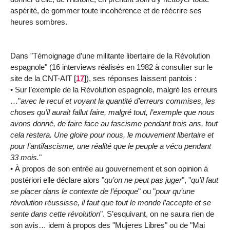
aspérité, de gommer toute incohérence et de réécrire ses
heures sombres.
Dans "Témoignage d’une militante libertaire de la Révolution
espagnole" (16 interviews réalisés en 1982 à consulter sur le
site de la CNT-AIT
[
17
]
), ses réponses laissent pantois :
• Sur l’exemple de la Révolution espagnole, malgré les erreurs
…"
avec le recul et voyant la quantité d’erreurs commises, les
choses qu’il aurait fallut faire, malgré tout, l’exemple que nous
avons donné, de faire face au fascisme pendant trois ans, tout
cela restera. Une gloire pour nous, le mouvement libertaire et
pour l’antifascisme, une réalité que le peuple a vécu pendant
33 mois.
"
• À propos de son entrée au gouvernement et son opinion à
postériori elle déclare alors "
qu’on ne peut pas juger
", "
qu’il faut
se placer dans le contexte de l’époque
" ou "
pour qu’une
révolution réussisse, il faut que tout le monde l’accepte et se
sente dans cette révolution
". S’esquivant, on ne saura rien de
son avis… idem à propos des "Mujeres Libres" ou de "Mai