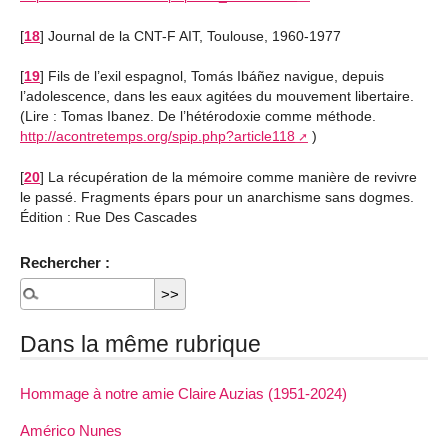
[
18
]
Journal de la CNT-F AIT, Toulouse, 1960-1977
[
19
]
Fils de l’exil espagnol, Tomás Ibáñez navigue, depuis
l’adolescence, dans les eaux agitées du mouvement libertaire.
(Lire : Tomas Ibanez. De l’hétérodoxie comme méthode.
http://acontretemps.org/spip.php?article118
)
[
20
]
La récupération de la mémoire comme manière de revivre
le passé. Fragments épars pour un anarchisme sans dogmes.
Édition : Rue Des Cascades
Rechercher :
Dans la même rubrique
Hommage à notre amie Claire Auzias (1951-2024)
Américo Nunes