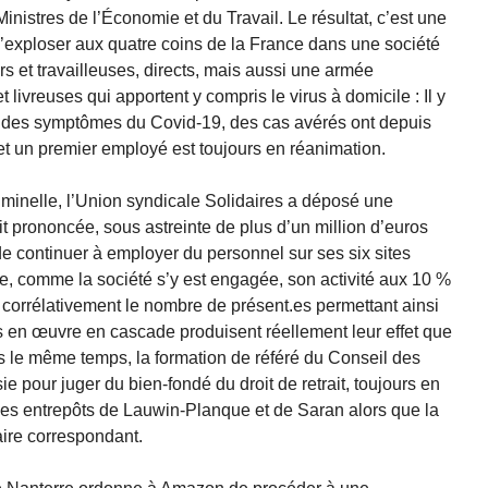
Ministres de l’Économie et du Travail. Le résultat, c’est une
d’exploser aux quatre coins de la France dans une société
rs et travailleuses, directs, mais aussi une armée
et livreuses qui apportent y compris le virus à domicile : Il y
ts des symptômes du Covid-19, des cas avérés ont depuis
 et un premier employé est toujours en réanimation.
criminelle, l’Union syndicale Solidaires a déposé une
oit prononcée, sous astreinte de plus d’un million d’euros
 de continuer à employer du personnel sur ses six sites
ire, comme la société s’y est engagée, son activité aux 10 %
 corrélativement le nombre de présent.es permettant ainsi
 en œuvre en cascade produisent réellement leur effet que
s le même temps, la formation de référé du Conseil des
 pour juger du bien-fondé du droit de retrait, toujours en
des entrepôts de Lauwin-Planque et de Saran alors que la
aire correspondant.