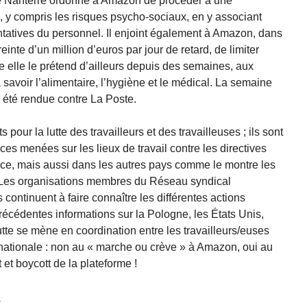
 de Nanterre ordonne à Amazon de procéder à une
 y compris les risques psycho-sociaux, en y associant
ntatives du personnel. Il enjoint également à Amazon, dans
einte d’un million d’euros par jour de retard, de limiter
me elle le prétend d’ailleurs depuis des semaines, aux
savoir l’alimentaire, l’hygiène et le médical. La semaine
 été rendue contre La Poste.
pour la lutte des travailleurs et des travailleuses ; ils sont
ances menées sur les lieux de travail contre les directives
nce, mais aussi dans les autres pays comme le montre les
es organisations membres du Réseau syndical
es continuent à faire connaître les différentes actions
écédentes informations sur la Pologne, les États Unis,
lutte se mène en coordination entre les travailleurs/euses
nationale : non au « marche ou crève » à Amazon, oui au
t et boycott de la plateforme !