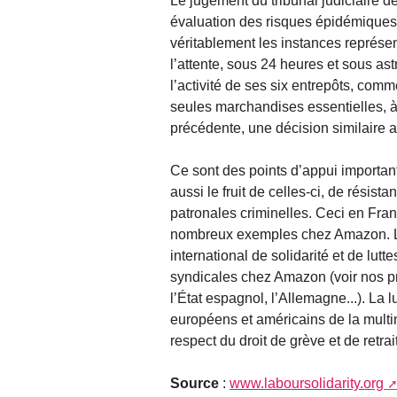
Le jugement du tribunal judiciaire
évaluation des risques épidémiques,
véritablement les instances représe
l’attente, sous 24 heures et sous astr
l’activité de ses six entrepôts, com
seules marchandises essentielles, à 
précédente, une décision similaire a
Ce sont des points d’appui importants 
aussi le fruit de celles-ci, de résist
patronales criminelles. Ceci en Fra
nombreux exemples chez Amazon. L
international de solidarité et de lutt
syndicales chez Amazon (voir nos pr
l’État espagnol, l’Allemagne...). La 
européens et américains de la multi
respect du droit de grève et de retrai
Source
:
www.laboursolidarity.org