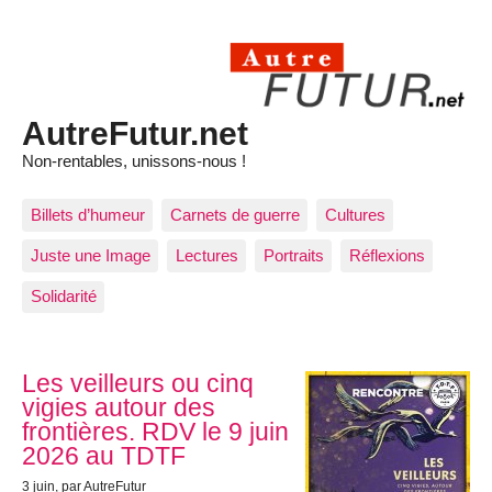
AutreFutur.net
Non-rentables, unissons-nous !
Billets d’humeur
Carnets de guerre
Cultures
Juste une Image
Lectures
Portraits
Réflexions
Solidarité
Articles les plus récents
Les veilleurs ou cinq
vigies autour des
frontières. RDV le 9 juin
2026 au TDTF
3 juin
, par AutreFutur