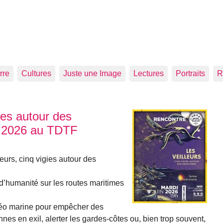
rre
Cultures
Juste une Image
Lectures
Portraits
R
gies autour des
in 2026 au TDTF
eurs, cinq vigies autour des
 d’humanité sur les routes maritimes
téo marine pour empêcher des
es en exil, alerter les gardes-côtes ou, bien trop souvent,