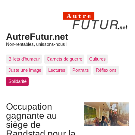
AutreFutur.net
Non-rentables, unissons-nous !
Billets d’humeur
Carnets de guerre
Cultures
Juste une Image
Lectures
Portraits
Réflexions
Solidarité
Occupation
gagnante au
siège de
Randstad pour la