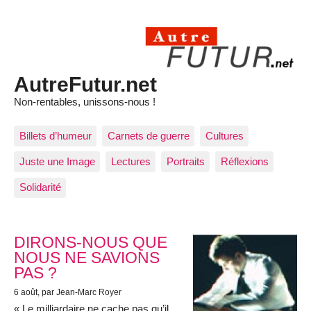
AutreFutur.net
Non-rentables, unissons-nous !
Billets d’humeur
Carnets de guerre
Cultures
Juste une Image
Lectures
Portraits
Réflexions
Solidarité
Articles les plus récents
DIRONS-NOUS QUE
NOUS NE SAVIONS
PAS ?
6 août
, par Jean-Marc Royer
« Le milliardaire ne cache pas qu’il