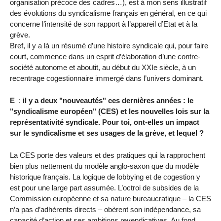
organisation précoce des cadres…), est à mon sens illustratif
des évolutions du syndicalisme français en général, en ce qui
concerne l’intensité de son rapport à l’appareil d’Etat et à la
grève.
Bref, il y a là un résumé d’une histoire syndicale qui, pour faire
court, commence dans un esprit d’élaboration d’une contre-
société autonome et aboutit, au début du XXIe siècle, à un
recentrage cogestionnaire immergé dans l’univers dominant.
E
:
il y a deux "nouveautés" ces dernières années : le
"syndicalisme européen" (CES) et les nouvelles lois sur la
représentativité syndicale. Pour toi, ont-elles un impact
sur le syndicalisme et ses usages de la grève, et lequel ?
La CES porte des valeurs et des pratiques qui la rapprochent
bien plus nettement du modèle anglo-saxon que du modèle
historique français. La logique de lobbying et de cogestion y
est pour une large part assumée. L’octroi de subsides de la
Commission européenne et sa nature bureaucratique – la CES
n’a pas d’adhérents directs – obèrent son indépendance, sa
capacité d’action et ses ambitions revendicatives. Au fond,