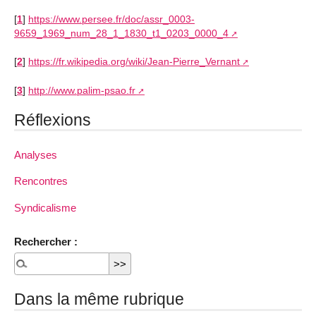
[
1
]
https://www.persee.fr/doc/assr_0003-
9659_1969_num_28_1_1830_t1_0203_0000_4
[
2
]
https://fr.wikipedia.org/wiki/Jean-Pierre_Vernant
[
3
]
http://www.palim-psao.fr
Réflexions
Analyses
Rencontres
Syndicalisme
Rechercher :
Dans la même rubrique