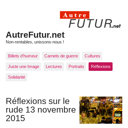
AutreFutur.net
Non-rentables, unissons-nous !
Billets d’humeur
Carnets de guerre
Cultures
Juste une Image
Lectures
Portraits
Réflexions
Solidarité
Réflexions sur le
rude 13 novembre
2015