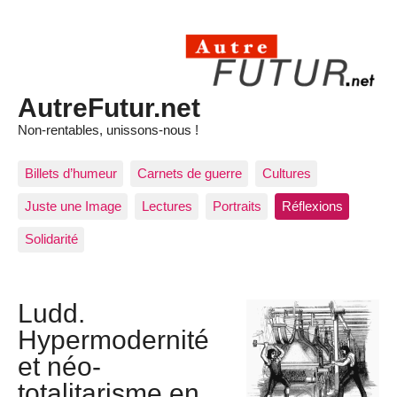
AutreFutur.net
Non-rentables, unissons-nous !
Billets d’humeur
Carnets de guerre
Cultures
Juste une Image
Lectures
Portraits
Réflexions
Solidarité
Ludd.
Hypermodernité
et néo-
totalitarisme en