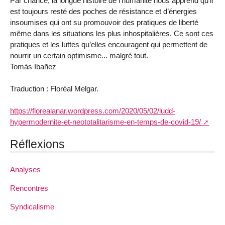
Par chance, la longue histoire de l’humanité nous apprend qu’il
est toujours resté des poches de résistance et d’énergies
insoumises qui ont su promouvoir des pratiques de liberté
même dans les situations les plus inhospitalières. Ce sont ces
pratiques et les luttes qu’elles encouragent qui permettent de
nourrir un certain optimisme... malgré tout.
Tomás Ibañez
Traduction : Floréal Melgar.
https://florealanar.wordpress.com/2020/05/02/ludd-
hypermodernite-et-neototalitarisme-en-temps-de-covid-19/
Réflexions
Analyses
Rencontres
Syndicalisme