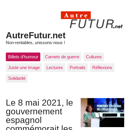
AutreFutur.net
Non-rentables, unissons-nous !
Billets d’humeur
Carnets de guerre
Cultures
Juste une Image
Lectures
Portraits
Réflexions
Solidarité
Le 8 mai 2021, le
gouvernement
espagnol
commémorait les