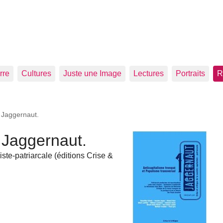
rre
Cultures
Juste une Image
Lectures
Portraits
R
 Jaggernaut.
 Jaggernaut.
liste-patriarcale (éditions Crise &