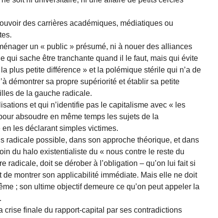
mouvoir des carrières académiques, médiatiques ou
tes.
énager un « public » présumé, ni à nouer des alliances
ie qui sache être tranchante quand il le faut, mais qui évite
plus petite différence » et la polémique stérile qui n’a de
̀ démontrer sa propre supériorité et établir sa petite
illes de la gauche radicale.
isations et qui n’identifie pas le capitalisme avec « les
 pour absoudre en même temps les sujets de la
 en les déclarant simples victimes.
lus radicale possible, dans son approche théorique, et dans
in du halo existentialiste du « nous contre le reste du
 radicale, doit se dérober à l’obligation – qu’on lui fait si
x et de montrer son applicabilité immédiate. Mais elle ne doit
me ; son ultime objectif demeure ce qu’on peut appeler la
.
a crise finale du rapport-capital par ses contradictions