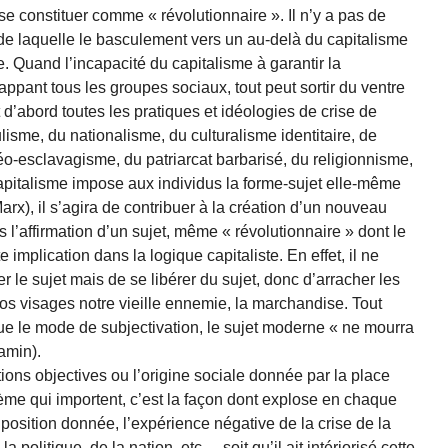
 se constituer comme « révolutionnaire ». Il n’y a pas de
 de laquelle le basculement vers un au-delà du capitalisme
. Quand l’incapacité du capitalisme à garantir la
ppant tous les groupes sociaux, tout peut sortir du ventre
d’abord toutes les pratiques et idéologies de crise de
lisme, du nationalisme, du culturalisme identitaire, de
néo-esclavagisme, du patriarcat barbarisé, du religionnisme,
apitalisme impose aux individus la forme-sujet elle-même
rx), il s’agira de contribuer à la création d’un nouveau
s l’affirmation d’un sujet, même « révolutionnaire » dont le
implication dans la logique capitaliste. En effet, il ne
er le sujet mais de se libérer du sujet, donc d’arracher les
os visages notre vieille ennemie, la marchandise. Tout
que le mode de subjectivation, le sujet moderne « ne mourra
amin).
ons objectives ou l’origine sociale donnée par la place
tème qui importent, c’est la façon dont explose en chaque
 position donnée, l’expérience négative de la crise de la
a politique, de la nation, etc. – soit qu’il ait intériorisé cette