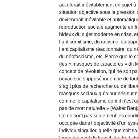
acculerait inévitablement un sujet à
situation objective sous la pression
deviendrait inévitable et automatique
reproduction sociale augmente en fra
hideux du sujet moderne en crise, et 
l’antisémitisme, du racisme, du popu
l’anticapitalisme réactionnaire, du 
du néofascisme, etc. Parce que le c
(les « masques de caractères » dit Ma
concept de révolution, qui ne soit pa
noyau soit supposé indemne de toute 
s’agit plus de rechercher ou de libér
masques sociaux qu’a burinés sur n
comme le capitalisme dont il n’est 
pas de mort naturelle » (Walter Benj
Ce ne sont pas seulement les conditi
occupée dans l’objectivité d’un sys
individu singulier, quelle que soit sa
forme du sujet du travail, du droit, de l