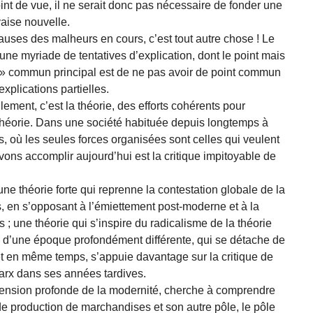
int de vue, il ne serait donc pas nécessaire de fonder une
vaise nouvelle.
causes des malheurs en cours, c’est tout autre chose ! Le
une myriade de tentatives d’explication, dont le point mais
é » commun principal est de ne pas avoir de point commun
xplications partielles.
ent, c’est la théorie, des efforts cohérents pour
 théorie. Dans une société habituée depuis longtemps à
s, où les seules forces organisées sont celles qui veulent
evons accomplir aujourd’hui est la critique impitoyable de
e théorie forte qui reprenne la contestation globale de la
, en s’opposant à l’émiettement post-moderne et à la
s ; une théorie qui s’inspire du radicalisme de la théorie
 d’une époque profondément différente, qui se détache de
 et en même temps, s’appuie davantage sur la critique de
Marx dans ses années tardives.
mension profonde de la modernité, cherche à comprendre
e production de marchandises et son autre pôle, le pôle