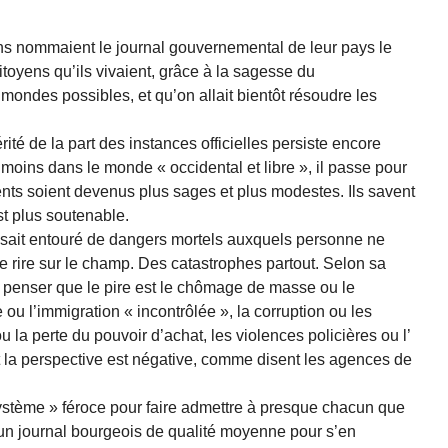
ens nommaient le journal gouvernemental de leur pays le
toyens qu’ils vivaient, grâce à la sagesse du
ondes possibles, et qu’on allait bientôt résoudre les
́rité de la part des instances officielles persiste encore
moins dans le monde « occidental et libre », il passe pour
ts soient devenus plus sages et plus modestes. Ils savent
t plus soutenable.
e sait entouré de dangers mortels auxquels personne ne
re rire sur le champ. Des catastrophes partout. Selon sa
t penser que le pire est le chômage de masse ou le
ou l’immigration « incontrôlée », la corruption ou les
 ou la perte du pouvoir d’achat, les violences policières ou l’
, et la perspective est négative, comme disent les agences de
-système » féroce pour faire admettre à presque chacun que
re un journal bourgeois de qualité moyenne pour s’en