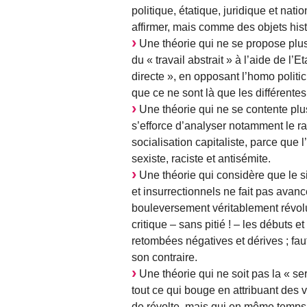
politique, étatique, juridique et nat
affirmer, mais comme des objets histor
Une théorie qui ne se propose plus d
du « travail abstrait » à l’aide de l’E
directe », en opposant l’homo politic
que ce ne sont là que les différent
Une théorie qui ne se contente plus
s’efforce d’analyser notamment le r
socialisation capitaliste, parce que l
sexiste, raciste et antisémite.
Une théorie qui considère que le 
et insurrectionnels ne fait pas avan
bouleversement véritablement révol
critique – sans pitié ! – les débuts 
retombées négatives et dérives ; fa
son contraire.
Une théorie qui ne soit pas la « se
tout ce qui bouge en attribuant des v
de révolte, mais qui en même temps n