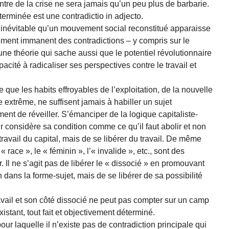
ntre de la crise ne sera jamais qu’un peu plus de barbarie.
erminée est une contradictio in adjecto.
t inévitable qu’un mouvement social reconstitué apparaisse
ment immanent des contradictions – y compris sur le
une théorie qui sache aussi que le potentiel révolutionnaire
té à radicaliser ses perspectives contre le travail et
e que les habits effroyables de l’exploitation, de la nouvelle
 extrême, ne suffisent jamais à habiller un sujet
ment de réveiller. S’émanciper de la logique capitaliste-
ur considère sa condition comme ce qu’il faut abolir et non
le travail du capital, mais de se libérer du travail. De même
race », le « féminin », l’« invalide », etc., sont des
r. Il ne s’agit pas de libérer le « dissocié » en promouvant
dans la forme-sujet, mais de se libérer de sa possibilité
avail et son côté dissocié ne peut pas compter sur un camp
istant, tout fait et objectivement déterminé.
ur laquelle il n’existe pas de contradiction principale qui