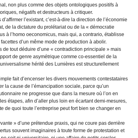
ional, non plus comme des objets ontologiques positifs à
iques, négatifs et destructeurs à critiquer.
’affirmer l’existant, c’est-à-dire la direction de l’économie
tat, de la dictature du prolétariat ou de la « démocratie
us à l’homo oeconomicus, mais qui, a contrario, établisse
es facettes d’un même mode de production à abolir.
 de tout déduire d’une « contradiction principale » mais
apport de genre asymétrique comme co-essentiel de la
’universalisme hérité des Lumières est structurellement
simple fait d’encenser les divers mouvements contestataires
cer la cause de l’émancipation sociale, parce qu’un
utionnaire ne progresse que dans la mesure où l’on en
et les étapes, afin d’aller plus loin en écartant demi-mesures,
ute de quoi toute l’entreprise peut fort bien se changer en
rvante » d’une prétendue praxis, qui ne coure pas derrière
ertus souvent imaginaires à toute forme de protestation et
e soit ni universitaire, ni une affaire de petits cercles