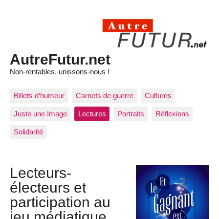
AutreFutur.net
Non-rentables, unissons-nous !
Billets d’humeur
Carnets de guerre
Cultures
Juste une Image
Lectures
Portraits
Réflexions
Solidarité
Lecteurs-
électeurs et
participation au
jeu médiatique