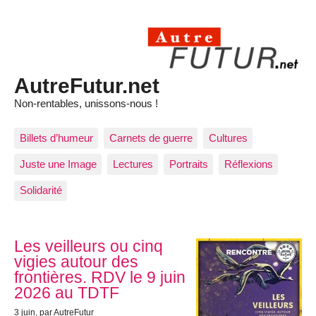
AutreFutur.net
Non-rentables, unissons-nous !
Billets d’humeur
Carnets de guerre
Cultures
Juste une Image
Lectures
Portraits
Réflexions
Solidarité
Articles les plus récents
Les veilleurs ou cinq
vigies autour des
frontières. RDV le 9 juin
2026 au TDTF
3 juin
, par AutreFutur