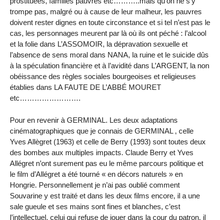
prostituées, familles pauvres etc………..mais qu’on ne s’y
trompe pas, malgré ou à cause de leur malheur, les pauvres
doivent rester dignes en toute circonstance et si tel n’est pas le
cas, les personnages meurent par là où ils ont péché : l’alcool
et la folie dans L’ASSOMOIR, la dépravation sexuelle et
l’absence de sens moral dans NANA, la ruine et le suicide dûs
à la spéculation financière et à l’avidité dans L’ARGENT, la non
obéissance des règles sociales bourgeoises et religieuses
établies dans LA FAUTE DE L’ABBÉ MOURET
etc…………………….
Pour en revenir à GERMINAL. Les deux adaptations
cinématographiques que je connais de GERMINAL , celle
Yves Allègret (1963) et celle de Berry (1993) sont toutes deux
des bombes aux multiples impacts. Claude Berry et Yves
Allégret n’ont surement pas eu le même parcours politique et
le film d’Allégret a été tourné « en décors naturels » en
Hongrie. Personnellement je n’ai pas oublié comment
Souvarine y est traité et dans les deux films encore, il a une
sale gueule et ses mains sont fines et blanches, c’est
l’intellectuel, celui qui refuse de jouer dans la cour du patron, il