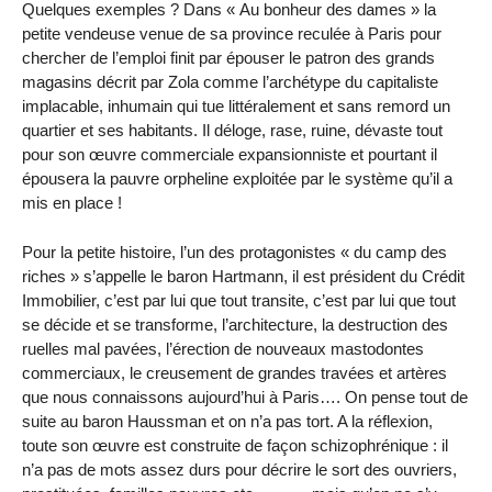
Quelques exemples ? Dans « Au bonheur des dames » la
petite vendeuse venue de sa province reculée à Paris pour
chercher de l’emploi finit par épouser le patron des grands
magasins décrit par Zola comme l’archétype du capitaliste
implacable, inhumain qui tue littéralement et sans remord un
quartier et ses habitants. Il déloge, rase, ruine, dévaste tout
pour son œuvre commerciale expansionniste et pourtant il
épousera la pauvre orpheline exploitée par le système qu’il a
mis en place !
Pour la petite histoire, l’un des protagonistes « du camp des
riches » s’appelle le baron Hartmann, il est président du Crédit
Immobilier, c’est par lui que tout transite, c’est par lui que tout
se décide et se transforme, l’architecture, la destruction des
ruelles mal pavées, l’érection de nouveaux mastodontes
commerciaux, le creusement de grandes travées et artères
que nous connaissons aujourd’hui à Paris…. On pense tout de
suite au baron Haussman et on n’a pas tort. A la réflexion,
toute son œuvre est construite de façon schizophrénique : il
n’a pas de mots assez durs pour décrire le sort des ouvriers,