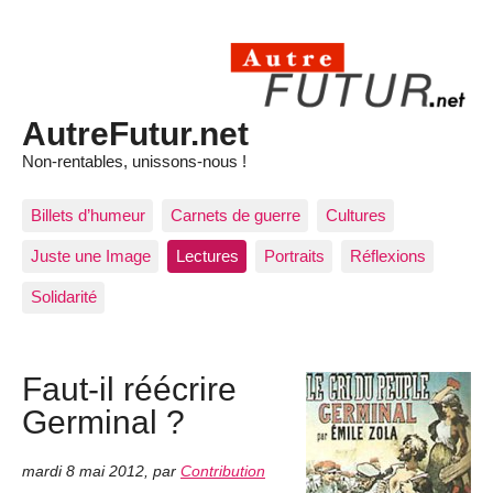
AutreFutur.net
Non-rentables, unissons-nous !
Billets d’humeur
Carnets de guerre
Cultures
Juste une Image
Lectures
Portraits
Réflexions
Solidarité
Faut-il réécrire
Germinal ?
mardi 8 mai 2012
,
par
Contribution