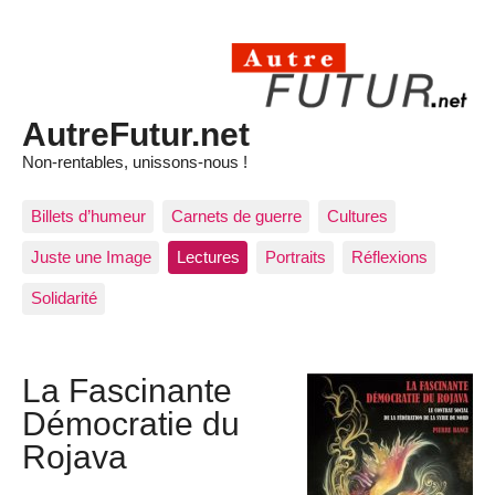
AutreFutur.net
Non-rentables, unissons-nous !
Billets d’humeur
Carnets de guerre
Cultures
Juste une Image
Lectures
Portraits
Réflexions
Solidarité
La Fascinante
Démocratie du
Rojava