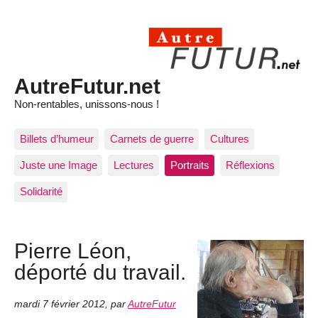
AutreFutur.net
Non-rentables, unissons-nous !
Billets d’humeur
Carnets de guerre
Cultures
Juste une Image
Lectures
Portraits
Réflexions
Solidarité
Pierre Léon,
déporté du travail.
mardi 7 février 2012
,
par
AutreFutur