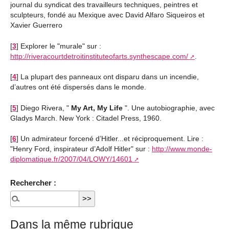
journal du syndicat des travailleurs techniques, peintres et
sculpteurs, fondé au Mexique avec David Alfaro Siqueiros et
Xavier Guerrero
[
3
]
Explorer le "murale" sur :
http://riveracourtdetroitinstituteofarts.synthescape.com/
.
[
4
]
La plupart des panneaux ont disparu dans un incendie,
d’autres ont été dispersés dans le monde.
[
5
]
Diego Rivera, "
My Art, My Life
". Une autobiographie, avec
Gladys March. New York : Citadel Press, 1960.
[
6
]
Un admirateur forcené d’Hitler...et réciproquement. Lire :
"Henry Ford, inspirateur d’Adolf Hitler" sur :
http://www.monde-
diplomatique.fr/2007/04/LOWY/14601
Rechercher :
Dans la même rubrique