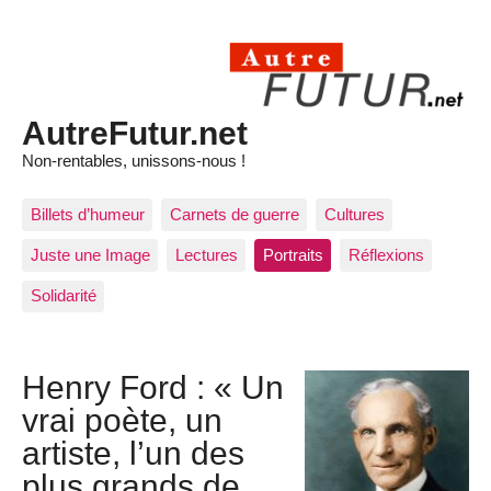
AutreFutur.net
Non-rentables, unissons-nous !
Billets d’humeur
Carnets de guerre
Cultures
Juste une Image
Lectures
Portraits
Réflexions
Solidarité
Henry Ford : « Un
vrai poète, un
artiste, l’un des
plus grands de