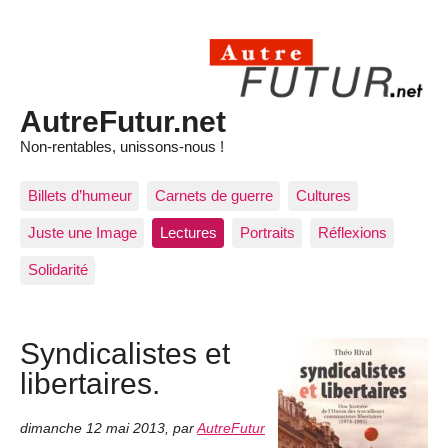
AutreFutur.net
Non-rentables, unissons-nous !
Billets d’humeur
Carnets de guerre
Cultures
Juste une Image
Lectures
Portraits
Réflexions
Solidarité
Syndicalistes et
libertaires.
dimanche 12 mai 2013
,
par
AutreFutur