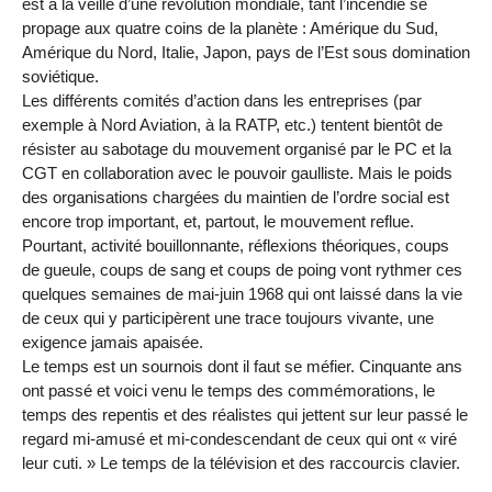
est à la veille d’une révolution mondiale, tant l’incendie se
propage aux quatre coins de la planète : Amérique du Sud,
Amérique du Nord, Italie, Japon, pays de l’Est sous domination
soviétique.
Les différents comités d’action dans les entreprises (par
exemple à Nord Aviation, à la RATP, etc.) tentent bientôt de
résister au sabotage du mouvement organisé par le PC et la
CGT en collaboration avec le pouvoir gaulliste. Mais le poids
des organisations chargées du maintien de l’ordre social est
encore trop important, et, partout, le mouvement reflue.
Pourtant, activité bouillonnante, réflexions théoriques, coups
de gueule, coups de sang et coups de poing vont rythmer ces
quelques semaines de mai-juin 1968 qui ont laissé dans la vie
de ceux qui y participèrent une trace toujours vivante, une
exigence jamais apaisée.
Le temps est un sournois dont il faut se méfier. Cinquante ans
ont passé et voici venu le temps des commémorations, le
temps des repentis et des réalistes qui jettent sur leur passé le
regard mi-amusé et mi-condescendant de ceux qui ont « viré
leur cuti. » Le temps de la télévision et des raccourcis clavier.