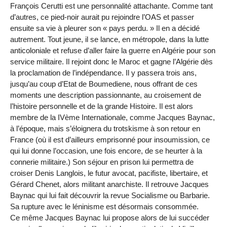
François Cerutti est une personnalité attachante. Comme tant
d’autres, ce pied-noir aurait pu rejoindre l’OAS et passer
ensuite sa vie à pleurer son « pays perdu. » Il en a décidé
autrement. Tout jeune, il se lance, en métropole, dans la lutte
anticoloniale et refuse d’aller faire la guerre en Algérie pour son
service militaire. Il rejoint donc le Maroc et gagne l’Algérie dès
la proclamation de l’indépendance. Il y passera trois ans,
jusqu’au coup d’Etat de Boumediene, nous offrant de ces
moments une description passionnante, au croisement de
l’histoire personnelle et de la grande Histoire. Il est alors
membre de la IVème Internationale, comme Jacques Baynac,
à l’époque, mais s’éloignera du trotskisme à son retour en
France (où il est d’ailleurs emprisonné pour insoumission, ce
qui lui donne l’occasion, une fois encore, de se heurter à la
connerie militaire.) Son séjour en prison lui permettra de
croiser Denis Langlois, le futur avocat, pacifiste, libertaire, et
Gérard Chenet, alors militant anarchiste. Il retrouve Jacques
Baynac qui lui fait découvrir la revue Socialisme ou Barbarie.
Sa rupture avec le léninisme est désormais consommée.
Ce même Jacques Baynac lui propose alors de lui succéder