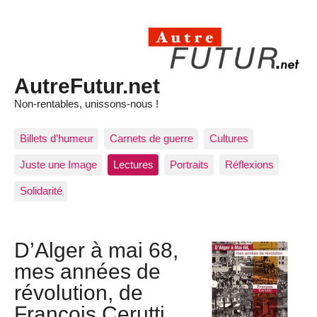
AutreFutur.net
Non-rentables, unissons-nous !
Billets d’humeur
Carnets de guerre
Cultures
Juste une Image
Lectures
Portraits
Réflexions
Solidarité
D’Alger à mai 68,
mes années de
révolution, de
François Cerutti