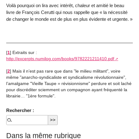
Voilà pourquoi on lira avec intérêt, chaleur et amitié le beau
livre de François Cerutti qui nous rappelle que « la nécessité
de changer le monde est de plus en plus évidente et urgente. »
[
1
]
Extraits sur :
http://excerpts.numilog.com/books/9782221211410.pdf
[
2
]
Mais il n’est pas rare que dans "le milieu militant", voire
même "anarcho-syndicaliste et syndicalisme révolutionnaire",
l’amalgame "Vieille Taupe = révisionnisme" perdure et soit laché
pour discréditer sciemment un compagnon ayant fréquenté la
librairie… "1ère formule".
Rechercher :
Dans la même rubrique