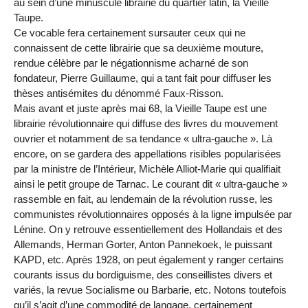
au sein d’une minuscule librairie du quartier latin, la Vieille
Taupe.
Ce vocable fera certainement sursauter ceux qui ne
connaissent de cette librairie que sa deuxième mouture,
rendue célèbre par le négationnisme acharné de son
fondateur, Pierre Guillaume, qui a tant fait pour diffuser les
thèses antisémites du dénommé Faux-Risson.
Mais avant et juste après mai 68, la Vieille Taupe est une
librairie révolutionnaire qui diffuse des livres du mouvement
ouvrier et notamment de sa tendance « ultra-gauche ». Là
encore, on se gardera des appellations risibles popularisées
par la ministre de l’Intérieur, Michèle Alliot-Marie qui qualifiait
ainsi le petit groupe de Tarnac. Le courant dit « ultra-gauche »
rassemble en fait, au lendemain de la révolution russe, les
communistes révolutionnaires opposés à la ligne impulsée par
Lénine. On y retrouve essentiellement des Hollandais et des
Allemands, Herman Gorter, Anton Pannekoek, le puissant
KAPD, etc. Après 1928, on peut également y ranger certains
courants issus du bordiguisme, des conseillistes divers et
variés, la revue Socialisme ou Barbarie, etc. Notons toutefois
qu’il s’agit d’une commodité de langage, certainement