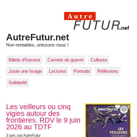
AutreFutur.net
Non-rentables, unissons-nous !
Billets d’humeur
Carnets de guerre
Cultures
Juste une Image
Lectures
Portraits
Réflexions
Solidarité
Articles les plus récents
Les veilleurs ou cinq
vigies autour des
frontières. RDV le 9 juin
2026 au TDTF
3 juin
, par AutreFutur