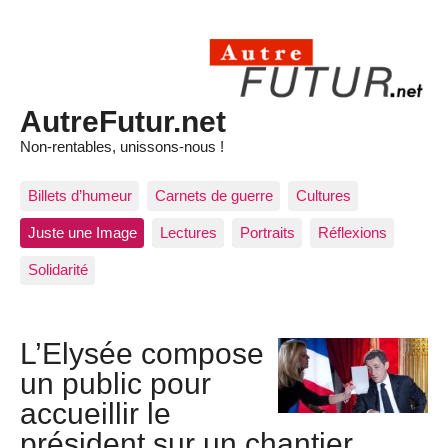
AutreFutur.net
Non-rentables, unissons-nous !
Billets d’humeur
Carnets de guerre
Cultures
Juste une Image
Lectures
Portraits
Réflexions
Solidarité
L’Elysée compose
un public pour
accueillir le
président sur un chantier