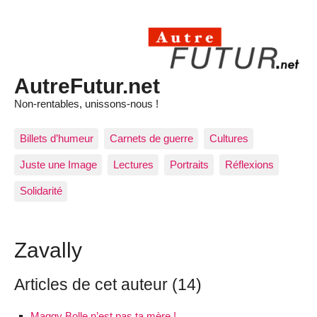
AutreFutur.net
Non-rentables, unissons-nous !
Billets d’humeur
Carnets de guerre
Cultures
Juste une Image
Lectures
Portraits
Réflexions
Solidarité
Zavally
Articles de cet auteur (14)
Maggy Bolle n’est pas ta mère !