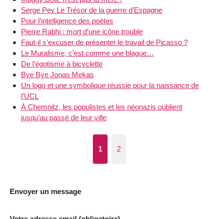
Serge Pey Le Trésor de la guerre d’Espagne
Pour l’intelligence des poètes
Pierre Rabhi : mort d’une icône trouble
Faut-il s’excuser de présenter le travail de Picasso ?
Le Muralisme, c’est comme une blague…
De l’égotisme à bicyclette
Bye Bye Jonas Mekas
Un logo et une symbolique réussie pour la naissance de
l’UCL
À Chemnitz, les populistes et les néonazis oublient
jusqu’au passé de leur ville
1
2
Envoyer un message
Votre adresse email (obligatoire)