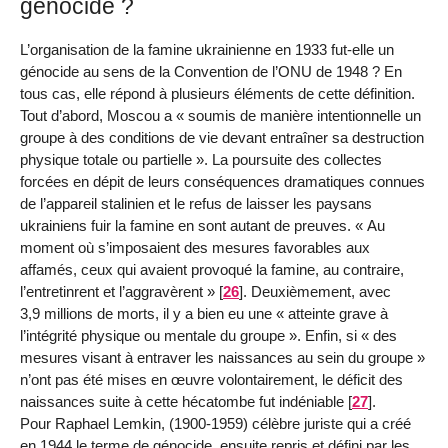
génocide ?
L’organisation de la famine ukrainienne en 1933 fut-elle un
génocide au sens de la Convention de l’ONU de 1948 ? En
tous cas, elle répond à plusieurs éléments de cette définition.
Tout d’abord, Moscou a « soumis de manière intentionnelle un
groupe à des conditions de vie devant entraîner sa destruction
physique totale ou partielle ». La poursuite des collectes
forcées en dépit de leurs conséquences dramatiques connues
de l’appareil stalinien et le refus de laisser les paysans
ukrainiens fuir la famine en sont autant de preuves. « Au
moment où s’imposaient des mesures favorables aux
affamés, ceux qui avaient provoqué la famine, au contraire,
l’entretinrent et l’aggravèrent »
[
26
]
. Deuxièmement, avec
3,9 millions de morts, il y a bien eu une « atteinte grave à
l’intégrité physique ou mentale du groupe ». Enfin, si « des
mesures visant à entraver les naissances au sein du groupe »
n’ont pas été mises en œuvre volontairement, le déficit des
naissances suite à cette hécatombe fut indéniable
[
27
]
.
Pour Raphael Lemkin, (1900-1959) célèbre juriste qui a créé
en 1944 le terme de génocide, ensuite repris et défini par les