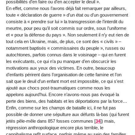
possibilités d’en faire ou d’en accepter le deuil ».
En effet, comme nous l’avons déjà fait remarquer par ailleurs,
toute « déclaration de guerre » d’un état ou d’un gouvernement
consiste à « prendre sur lui » la transgression de l’interdit du
meurtre, pour peu qu’il soit commis sur ordre, sous l’uniforme
et « pour la défense du pays ». Non seulement il n’y eut rien de
tout cela en Ukraine, mais, de plus, ce sont des « civils » –
notamment baptisés « commissaires du peuple », russes ou
autochtones, parfois connus dans le voisinage – qui en furent
les exécutants, ce qui n’a pu manquer d’en obscurcir les
motivations aux yeux des victimes. En outre, beaucoup
d’enfants périrent dans l’organisation de cette famine et l’on
sait que le deuil d’un enfant mort est impossible, ce qui s’est
ajouté aux chocs post-traumatiques comme nous les
appelons aujourd’hui. Encore n’avons-nous pas évoqué la
perte des biens, des habitats et les déportations par la force…
Enfin, comme sur les champs de bataille ici, il ne fut pas
possible de donner une sépulture aux défunts là-bas (qui furent
jetés pêle-mêle dans 857 fosses communes
[
34
]
) mais,
régression anthropologique encore plus terrible, le
cannibalisme refît surface, parfois même au sein des familles.