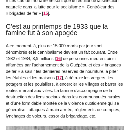
« Les cas de mortalité ne sont que le résultat de la sélection
naturelle dans la lutte pour le socialisme ». Contrôleur des
« brigades de fer »
[
15
]
.
C’est au printemps de 1933 que la
famine fut à son apogée
A ce moment-là, plus de 15 000 morts par jour sont
dénombrés et le cannibalisme devient un fait courant. Entre
1932 et 1934, 3,9 millions
[
16
]
de personnes meurent ainsi
affamées par l’acharnement de la Guépéou et des « brigades
de fer » à saisir les dernières réserves de nourriture, à piller
les étables et les maisons
[
17
]
, à détruire les vergers, les
potagers et les poulaillers, à encercler les villages et barrer les
routes menant aux villes. La famine s’accompagne de la
destruction des liens sociaux dans les communautés rurales
et d’une formidable montée de la violence quotidienne qui se
généralise : attaques à main armée, règlements de comptes,
lynchages de voleurs, essor du brigandage, etc.