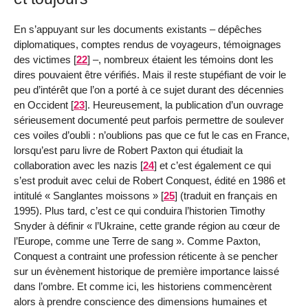
En s’appuyant sur les documents existants – dépêches
diplomatiques, comptes rendus de voyageurs, témoignages
des victimes
[
22
]
–, nombreux étaient les témoins dont les
dires pouvaient être vérifiés. Mais il reste stupéfiant de voir le
peu d’intérêt que l’on a porté à ce sujet durant des décennies
en Occident
[
23
]
. Heureusement, la publication d’un ouvrage
sérieusement documenté peut parfois permettre de soulever
ces voiles d’oubli : n’oublions pas que ce fut le cas en France,
lorsqu’est paru livre de Robert Paxton qui étudiait la
collaboration avec les nazis
[
24
]
et c’est également ce qui
s’est produit avec celui de Robert Conquest, édité en 1986 et
intitulé « Sanglantes moissons »
[
25
]
(traduit en français en
1995). Plus tard, c’est ce qui conduira l’historien Timothy
Snyder à définir « l’Ukraine, cette grande région au cœur de
l’Europe, comme une Terre de sang ». Comme Paxton,
Conquest a contraint une profession réticente à se pencher
sur un évènement historique de première importance laissé
dans l’ombre. Et comme ici, les historiens commencèrent
alors à prendre conscience des dimensions humaines et