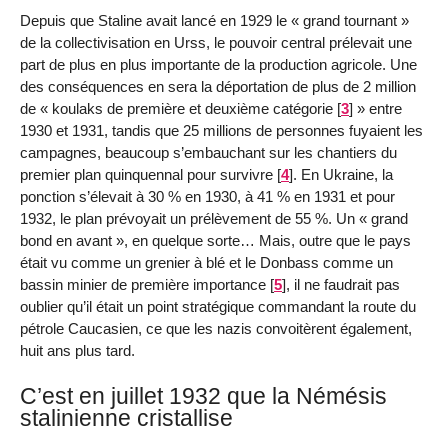
Depuis que Staline avait lancé en 1929 le « grand tournant »
de la collectivisation en Urss, le pouvoir central prélevait une
part de plus en plus importante de la production agricole. Une
des conséquences en sera la déportation de plus de 2 million
de « koulaks de première et deuxième catégorie
[
3
]
» entre
1930 et 1931, tandis que 25 millions de personnes fuyaient les
campagnes, beaucoup s’embauchant sur les chantiers du
premier plan quinquennal pour survivre
[
4
]
. En Ukraine, la
ponction s’élevait à 30 % en 1930, à 41 % en 1931 et pour
1932, le plan prévoyait un prélèvement de 55 %. Un « grand
bond en avant », en quelque sorte… Mais, outre que le pays
était vu comme un grenier à blé et le Donbass comme un
bassin minier de première importance
[
5
]
, il ne faudrait pas
oublier qu’il était un point stratégique commandant la route du
pétrole Caucasien, ce que les nazis convoitèrent également,
huit ans plus tard.
C’est en juillet 1932 que la Némésis
stalinienne cristallise