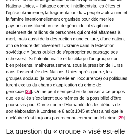
Nations-Unies, « l’attaque contre l’intelligentsia, les élites et
l’église ukrainienne, la fragmentation du « peuple » ukrainien et
la famine intentionnellement organisée pour décimer les
paysans constituent un cas de génocide : il s’agit non
seulement de millions de personnes qui ont été affamées à
mort, mais aussi de la destruction d’une culture, d’une nation,
afin de fondre définitivement l’Ukraine dans la fédération
soviétique » [sans oublier de s’approprier au passage ses
richesses]. Si l’intentionnalité et le ciblage d’un groupe sont
bien présents, malheureusement, sous la pression de l’Urss
dans l’assemblée des Nations-Unies après-guerre, les
groupes sociaux (la paysannerie en l’occurrence) ou politiques
furent exclus du champ d’application du crime de
génocide
[
28
]
. On ne peut s’empêcher de penser à ce propos
que les alliés s’exclurent eux-mêmes de la possibilité d’être
poursuivis pour Crime contre l’Humanité dès les débuts de
son élaboration à Londres le 8 août 1945 et c’est ainsi que le
nucléaire n’est toujours pas reconnu comme un tel crime
[
29
]
.
La question du « groupe » visé est-elle