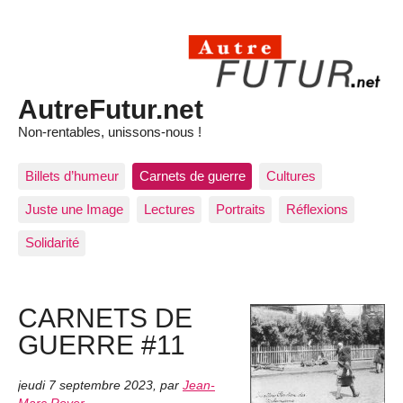
AutreFutur.net
Non-rentables, unissons-nous !
Billets d’humeur
Carnets de guerre
Cultures
Juste une Image
Lectures
Portraits
Réflexions
Solidarité
CARNETS DE
GUERRE #11
jeudi 7 septembre 2023
,
par
Jean-