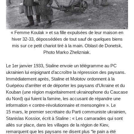
« Femme Koulak » et sa fille expulsées de leur maison en
hiver 32-33, dépossédées de tout sauf de quelques biens
mis sur ce petit chariot tiré à la main. Oblast de Donetsk,
Photo Marko Zhelizniak.
Le 1er janvier 1933, Staline envoie un télégramme au PC
ukrainien lui enjoignant d’accroître la répression des paysans.
Immédiatement après, Staline et Molotov ordonnent à la
Guépéou d’arrêter et de déporter les paysans d’Ukraine et du
Kouban (une région majoritairement ukrainophone du Caucase
du Nord) qui fuient la famine, les accusant de répandre une
information « contre-révolutionnaire et mensongère ». Le
15 mars, le premier secrétaire du Parti communiste ukrainien,
Stanislas Kossior, écrit à Staline : « Les camarades qui sont
allés sur place, dans les villages de la région de Kiev,
remarquent que les paysans ne disent plus “le pain a été