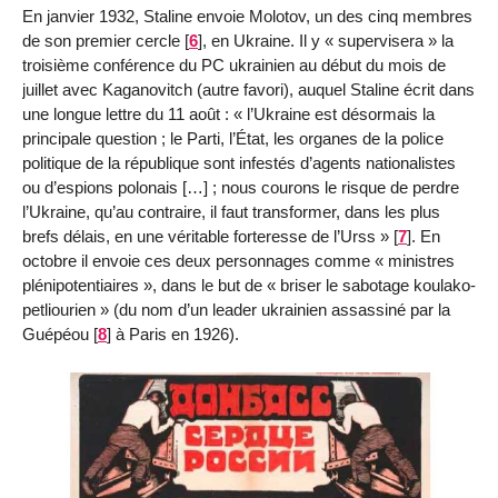
En janvier 1932, Staline envoie Molotov, un des cinq membres
de son premier cercle
[
6
]
, en Ukraine. Il y « supervisera » la
troisième conférence du PC ukrainien au début du mois de
juillet avec Kaganovitch (autre favori), auquel Staline écrit dans
une longue lettre du 11 août : « l’Ukraine est désormais la
principale question ; le Parti, l’État, les organes de la police
politique de la république sont infestés d’agents nationalistes
ou d’espions polonais […] ; nous courons le risque de perdre
l’Ukraine, qu’au contraire, il faut transformer, dans les plus
brefs délais, en une véritable forteresse de l’Urss »
[
7
]
. En
octobre il envoie ces deux personnages comme « ministres
plénipotentiaires », dans le but de « briser le sabotage koulako-
petliourien » (du nom d’un leader ukrainien assassiné par la
Guépéou
[
8
]
à Paris en 1926).