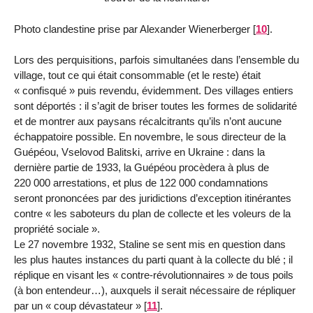
Photo clandestine prise par Alexander Wienerberger
[
10
]
.
Lors des perquisitions, parfois simultanées dans l’ensemble du
village, tout ce qui était consommable (et le reste) était
« confisqué » puis revendu, évidemment. Des villages entiers
sont déportés : il s’agit de briser toutes les formes de solidarité
et de montrer aux paysans récalcitrants qu’ils n’ont aucune
échappatoire possible. En novembre, le sous directeur de la
Guépéou, Vselovod Balitski, arrive en Ukraine : dans la
dernière partie de 1933, la Guépéou procèdera à plus de
220 000 arrestations, et plus de 122 000 condamnations
seront prononcées par des juridictions d’exception itinérantes
contre « les saboteurs du plan de collecte et les voleurs de la
propriété sociale ».
Le 27 novembre 1932, Staline se sent mis en question dans
les plus hautes instances du parti quant à la collecte du blé ; il
réplique en visant les « contre-révolutionnaires » de tous poils
(à bon entendeur…), auxquels il serait nécessaire de répliquer
par un « coup dévastateur »
[
11
]
.