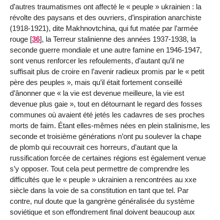
d’autres traumatismes ont affecté le « peuple » ukrainien : la
révolte des paysans et des ouvriers, d’inspiration anarchiste
(1918-1921), dite Makhnovtchina, qui fut matée par l’armée
rouge
[
36
]
, la Terreur stalinienne des années 1937-1938, la
seconde guerre mondiale et une autre famine en 1946-1947,
sont venus renforcer les refoulements, d’autant qu’il ne
suffisait plus de croire en l’avenir radieux promis par le « petit
père des peuples », mais qu’il était fortement conseillé
d’ânonner que « la vie est devenue meilleure, la vie est
devenue plus gaie », tout en détournant le regard des fosses
communes où avaient été jetés les cadavres de ses proches
morts de faim. Étant elles-mêmes nées en plein stalinisme, les
seconde et troisième générations n’ont pu soulever la chape
de plomb qui recouvrait ces horreurs, d’autant que la
russification forcée de certaines régions est également venue
s’y opposer. Tout cela peut permettre de comprendre les
difficultés que le « peuple » ukrainien a rencontrées au xxe
siècle dans la voie de sa constitution en tant que tel. Par
contre, nul doute que la gangrène généralisée du système
soviétique et son effondrement final doivent beaucoup aux