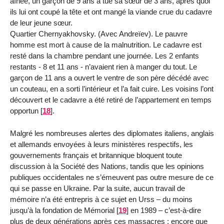
aînée, un garçon de 9 ans a tué sa sœur de 3 ans, après quoi
ils lui ont coupé la tête et ont mangé la viande crue du cadavre
de leur jeune sœur.
Quartier Chernyakhovsky. (Avec Andreïev). Le pauvre
homme est mort à cause de la malnutrition. Le cadavre est
resté dans la chambre pendant une journée. Les 2 enfants
restants - 8 et 11 ans - n’avaient rien à manger du tout. Le
garçon de 11 ans a ouvert le ventre de son père décédé avec
un couteau, en a sorti l’intérieur et l’a fait cuire. Les voisins l’ont
découvert et le cadavre a été retiré de l’appartement en temps
opportun
[
18
]
.
Malgré les nombreuses alertes des diplomates italiens, anglais
et allemands envoyées à leurs ministères respectifs, les
gouvernements français et britannique bloquent toute
discussion à la Société des Nations, tandis que les opinions
publiques occidentales ne s’émeuvent pas outre mesure de ce
qui se passe en Ukraine. Par la suite, aucun travail de
mémoire n’a été entrepris à ce sujet en Urss – du moins
jusqu’à la fondation de Mémorial
[
19
]
en 1989 – c’est-à-dire
plus de deux générations après ces massacres ; encore que