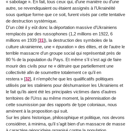
« sabotage ». En fait, tous ceux qui, d’une manière ou d’une
autre, se revendiquaient ou étaient assignés à l’Ukrainéité
sous quelque forme que ce soit, furent visés par cette tentative
de destruction systémique.
D’un côté il y eût donc la déportation massive d’Ukrainiens
remplacés par des russophones (1,2 millions en 1922, 6
millions en 1939
[
31
]
), la destruction des symboles de la
culture ukrainienne, une « épuration » des élites, et de l’autre le
terrible massacre d’un groupe social qui représentait près de
80 % de la population du Pays. Et même s’il s’est agi de faire
mourir des civils pour ne « détruire que partiellement une
collectivité afin de soumettre totalement ce qu’il en
restera »
[
32
]
, il n’empêche que les qualificatifs politiques
utilisés par les staliniens pour déshumaniser les Ukrainiens et
le fait qu’ils aient été les principales victimes dans d’autres
territoires de l’Urss au même moment, la pérennisation de
cette soumission par des rapports de type coloniaux, nous
amènent à la proposition qui suit.
Sur les plans historique, philosophique et politique, nos devons
considérer, à minima, qu’il s’agit bien d’un massacre de masse
à caractère génocidaire organisé contre la population