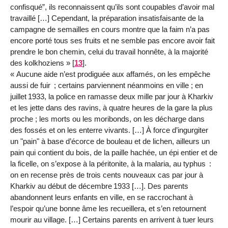
confisqué”, ils reconnaissent qu’ils sont coupables d’avoir mal
travaillé […] Cependant, la préparation insatisfaisante de la
campagne de semailles en cours montre que la faim n’a pas
encore porté tous ses fruits et ne semble pas encore avoir fait
prendre le bon chemin, celui du travail honnête, à la majorité
des kolkhoziens »
[
13
]
.
« Aucune aide n’est prodiguée aux affamés, on les empêche
aussi de fuir ; certains parviennent néanmoins en ville ; en
juillet 1933, la police en ramasse deux mille par jour à Kharkiv
et les jette dans des ravins, à quatre heures de la gare la plus
proche ; les morts ou les moribonds, on les décharge dans
des fossés et on les enterre vivants. […] À force d’ingurgiter
un "pain" à base d’écorce de bouleau et de lichen, ailleurs un
pain qui contient du bois, de la paille hachée, un épi entier et de
la ficelle, on s’expose à la péritonite, à la malaria, au typhus :
on en recense près de trois cents nouveaux cas par jour à
Kharkiv au début de décembre 1933 […]. Des parents
abandonnent leurs enfants en ville, en se raccrochant à
l’espoir qu’une bonne âme les recueillera, et s’en retournent
mourir au village. […] Certains parents en arrivent à tuer leurs