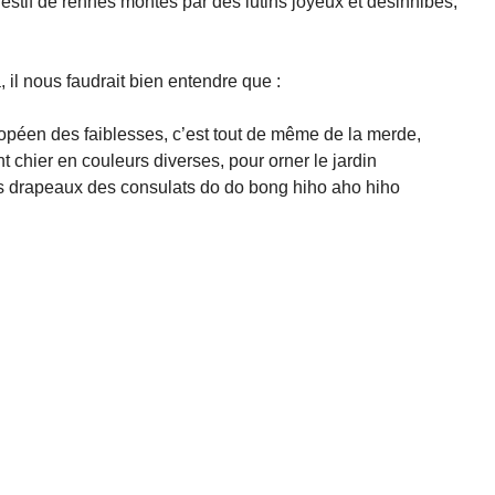
estif de rennes montés par des lutins joyeux et désinhibés,
, il nous faudrait bien entendre que :
opéen des faiblesses, c’est tout de même de la merde,
chier en couleurs diverses, pour orner le jardin
les drapeaux des consulats do do bong hiho aho hiho