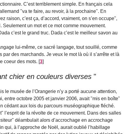
ctionnaire. C’est terriblement simple. En français cela
allemand "va te faire, au revoir, à la prochaine". En
ez raison, c’est ça, d’accord, vraiment, on s’en occupe",
nal. Seulement un mot et ce mot comme mouvement.
da c’est le grand truc. Dada c’est le meilleur savon au
langage lui-même, ce sacré langage, tout souillé, comme
par des marchands. Je veux le mot là où il s’arrête et là
le coeur des mots.
[
3
]
nt chier en couleurs diverses
"
ais le musée de l’Orangerie n’y a porté aucune attention,
 entre octobre 2005 et janvier 2006, avait "mis en boîte"
en cédant aux lois du parcours muséographique fléché.
" l’esprit de la révolte de ce mouvement. Dans des salles
/visiteur" déambulait alors d’accrochage en accrochage
qui, à l’approche de Noël, aurait oublié l’habillage