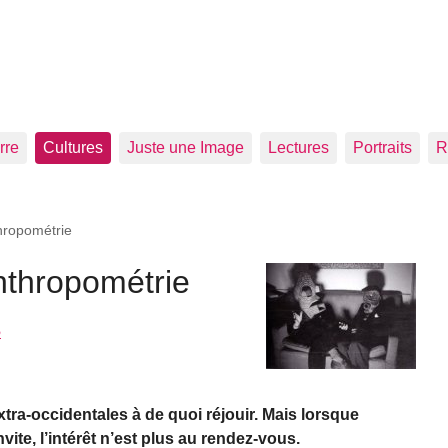
rre
Cultures
Juste une Image
Lectures
Portraits
R
thropométrie
anthropométrie
o
tra-occidentales à de quoi réjouir. Mais lorsque
vite, l’intérêt n’est plus au rendez-vous.