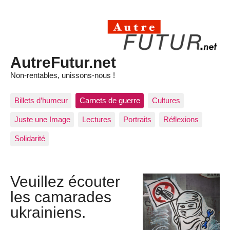
AutreFutur.net
Non-rentables, unissons-nous !
Billets d’humeur
Carnets de guerre
Cultures
Juste une Image
Lectures
Portraits
Réflexions
Solidarité
Veuillez écouter
les camarades
ukrainiens.