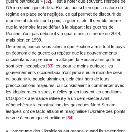
guerre patriotique »
[
32
]
. Il est à noter que souvent, l’histoire de
l’Union soviétique et de la Russie, aussi bien que la nature du
régime en place sont négligés, ce qui permet de discourir de
manière abstraite sur la paix, la guerre, etc. Il semble même
que la mémoire fasse défaut à la plupart : les guerres de
Poutine n’ont pas débuté il y a quatre ans, ni même en 2014,
mais bien en 1999.
De même, passer sous silence que Poutine a mis tout le pays
en économie de guerre ou répéter que les gouvernements
occidentaux se préparent à attaquer la Russie alors qu’ils en
sont bien incapables
[
33
]
, est pour le moins curieux : les
gouvernements occidentaux n’ont jamais eu le moindre désir
de soutenir le peuple ukrainien, cela était hors de leurs
préoccupations majeures, qui consistaient à commercer avec
les kleptocrates russes, qu’elles qu’en fussent les conditions.
L’Ostpolitik allemande initiée il y a un demi-siècle avait
débouché sur la construction des gazoducs Nord Stream,
lesquels ont de facto affaibli et marginalisé l’Ukraine des points
de vue économique et politique
[
34
]
.
« L’amertume des Ukrainiens est grande, quand ils se rendent