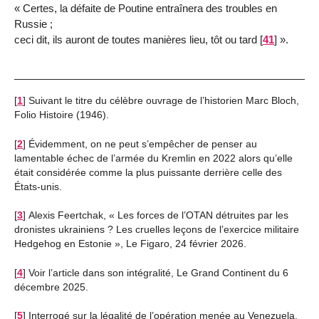
« Certes, la défaite de Poutine entraînera des troubles en
Russie ;
ceci dit, ils auront de toutes manières lieu, tôt ou tard
[
41
]
».
[
1
]
Suivant le titre du célèbre ouvrage de l’historien Marc Bloch,
Folio Histoire (1946).
[
2
]
Évidemment, on ne peut s’empêcher de penser au
lamentable échec de l’armée du Kremlin en 2022 alors qu’elle
était considérée comme la plus puissante derrière celle des
États-unis.
[
3
]
Alexis Feertchak, « Les forces de l’OTAN détruites par les
dronistes ukrainiens ? Les cruelles leçons de l’exercice militaire
Hedgehog en Estonie », Le Figaro, 24 février 2026.
[
4
]
Voir l’article dans son intégralité, Le Grand Continent du 6
décembre 2025.
[
5
]
Interrogé sur la légalité de l’opération menée au Venezuela,