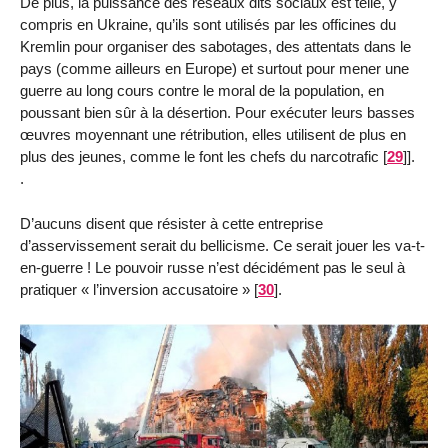
De plus, la puissance des réseaux dits sociaux est telle, y
compris en Ukraine, qu’ils sont utilisés par les officines du
Kremlin pour organiser des sabotages, des attentats dans le
pays (comme ailleurs en Europe) et surtout pour mener une
guerre au long cours contre le moral de la population, en
poussant bien sûr à la désertion. Pour exécuter leurs basses
œuvres moyennant une rétribution, elles utilisent de plus en
plus des jeunes, comme le font les chefs du narcotrafic
[
29
]
].
.
D’aucuns disent que résister à cette entreprise
d’asservissement serait du bellicisme. Ce serait jouer les va-t-
en-guerre ! Le pouvoir russe n’est décidément pas le seul à
pratiquer « l’inversion accusatoire »
[
30
]
.