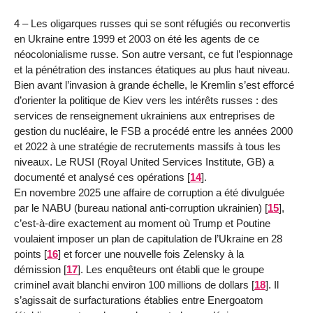
4 – Les oligarques russes qui se sont réfugiés ou reconvertis
en Ukraine entre 1999 et 2003 on été les agents de ce
néocolonialisme russe. Son autre versant, ce fut l’espionnage
et la pénétration des instances étatiques au plus haut niveau.
Bien avant l’invasion à grande échelle, le Kremlin s’est efforcé
d’orienter la politique de Kiev vers les intérêts russes : des
services de renseignement ukrainiens aux entreprises de
gestion du nucléaire, le FSB a procédé entre les années 2000
et 2022 à une stratégie de recrutements massifs à tous les
niveaux. Le RUSI (Royal United Services Institute, GB) a
documenté et analysé ces opérations
[
14
]
.
En novembre 2025 une affaire de corruption a été divulguée
par le NABU (bureau national anti-corruption ukrainien)
[
15
]
,
c’est-à-dire exactement au moment où Trump et Poutine
voulaient imposer un plan de capitulation de l’Ukraine en 28
points
[
16
]
et forcer une nouvelle fois Zelensky à la
démission
[
17
]
. Les enquêteurs ont établi que le groupe
criminel avait blanchi environ 100 millions de dollars
[
18
]
. Il
s’agissait de surfacturations établies entre Energoatom