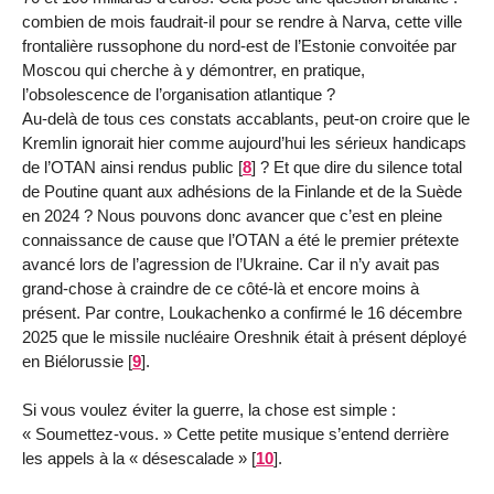
combien de mois faudrait-il pour se rendre à Narva, cette ville
frontalière russophone du nord-est de l’Estonie convoitée par
Moscou qui cherche à y démontrer, en pratique,
l’obsolescence de l’organisation atlantique ?
Au-delà de tous ces constats accablants, peut-on croire que le
Kremlin ignorait hier comme aujourd’hui les sérieux handicaps
de l’OTAN ainsi rendus public
[
8
]
? Et que dire du silence total
de Poutine quant aux adhésions de la Finlande et de la Suède
en 2024 ? Nous pouvons donc avancer que c’est en pleine
connaissance de cause que l’OTAN a été le premier prétexte
avancé lors de l’agression de l’Ukraine. Car il n’y avait pas
grand-chose à craindre de ce côté-là et encore moins à
présent. Par contre, Loukachenko a confirmé le 16 décembre
2025 que le missile nucléaire Oreshnik était à présent déployé
en Biélorussie
[
9
]
.
Si vous voulez éviter la guerre, la chose est simple :
« Soumettez-vous. » Cette petite musique s’entend derrière
les appels à la « désescalade »
[
10
]
.