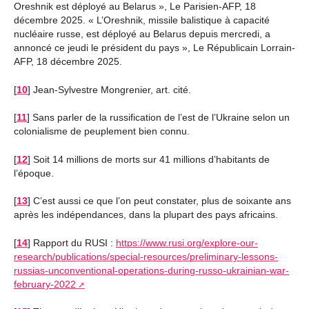
Oreshnik est déployé au Belarus », Le Parisien-AFP, 18
décembre 2025. « L’Oreshnik, missile balistique à capacité
nucléaire russe, est déployé au Belarus depuis mercredi, a
annoncé ce jeudi le président du pays », Le Républicain Lorrain-
AFP, 18 décembre 2025.
[
10
]
Jean-Sylvestre Mongrenier, art. cité.
[
11
]
Sans parler de la russification de l’est de l’Ukraine selon un
colonialisme de peuplement bien connu.
[
12
]
Soit 14 millions de morts sur 41 millions d’habitants de
l’époque.
[
13
]
C’est aussi ce que l’on peut constater, plus de soixante ans
après les indépendances, dans la plupart des pays africains.
[
14
]
Rapport du RUSI :
https://www.rusi.org/explore-our-
research/publications/special-resources/preliminary-lessons-
russias-unconventional-operations-during-russo-ukrainian-war-
february-2022