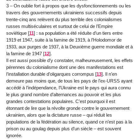
3 – On oublie fort à propos que les dysfonctionnements ou les
travers des gouvernements ukrainiens successifs depuis
trente-cinq ans relèvent du plus terrible des colonialismes
russes multiséculaires et surtout de celui de l’Empire
soviétique
[
11
]
: sa population a été réduite d’un tiers entre
1919 et 1947, suite à la famine de 1919, à l’Holodomor de
1933, aux purges de 1937, à la Deuxième guerre mondiale et à
la famine de 1947
[
12
]
.
Il est aussi possible d’y constater, malheureusement, les effets
pérennes du colonialisme dont une des manifestations est
l’installation durable d’oligarques corrompus
[
13
]
. Il n’en
demeure pas moins que, de tous les pays de l’ex-URSS ayant
accédé à l’indépendance, l’Ukraine est le pays qui aura connu
le plus grand nombre d’alternances au pouvoir et les plus
grandes contestations populaires. C’est pourquoi il est
étonnant de lire que la révolte gronde contre le gouvernement
ukrainien, alors que la dictature russe – qui réduit les
populations de la fédération au silence, quand ce n’est pas à la
prison ou au goulag depuis plus d’un siècle – est souvent
ignorée.