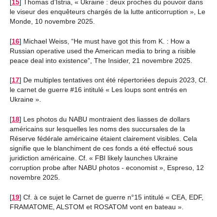
[
15
]
Thomas d’Istria, « Ukraine : deux proches du pouvoir dans
le viseur des enquêteurs chargés de la lutte anticorruption », Le
Monde, 10 novembre 2025.
[
16
]
Michael Weiss, “He must have got this from K. : How a
Russian operative used the American media to bring a risible
peace deal into existence”, The Insider, 21 novembre 2025.
[
17
]
De multiples tentatives ont été répertoriées depuis 2023, Cf.
le carnet de guerre #16 intitulé « Les loups sont entrés en
Ukraine ».
[
18
]
Les photos du NABU montraient des liasses de dollars
américains sur lesquelles les noms des succursales de la
Réserve fédérale américaine étaient clairement visibles. Cela
signifie que le blanchiment de ces fonds a été effectué sous
juridiction américaine. Cf. « FBI likely launches Ukraine
corruption probe after NABU photos - economist », Espreso, 12
novembre 2025.
[
19
]
Cf. à ce sujet le Carnet de guerre n°15 intitulé « CEA, EDF,
FRAMATOME, ALSTOM et ROSATOM vont en bateau ».