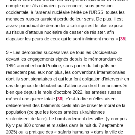
compte que s’ils n’avaient pas renoncé, sous pression
occidentale, à l’arsenal nucléaire hérité de l’URSS, toutes les
menaces russes auraient perdu de leur sens. De plus, il est
assez paradoxal de demander à celui qui est le plus exposé
au risque d’attaque nucléaire de cesser de résister, afin
d’apaiser les peurs de ceux qui le sont infiniment moins »
[
35
]
.
9 – Les dérobades successives de tous les Occidentaux
devant les engagements signés depuis le mémorandum de
1994 auront enhardi Poutine, sans parler du fait qu’ils ne
respectent pas, eux non plus, les conventions internationales
dont ils sont signataires et qui leur font obligation d’intervenir en
cas de génocide débutant ou d’atteinte au droit humanitaire. Si
bien que depuis le mois d’octobre 2022, les armées russes
mènent une guerre totale
[
36
]
, c’est-à-dire qu’elles visent
délibérément des bâtiments civils afin de briser le moral de la
population (ce que les forces armées ukrainiennes
s’interdisent de faire). Le bombardement des villes (y compris
Kyiv par 800 drones et missiles dans la nuit du 7 septembre
2025) ou la pratique des « safaris humains » dans la ville de