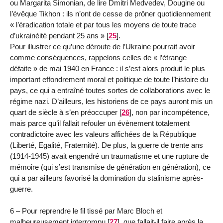
ou Margarita Simonian, de lire Dmitri Medvedev, Dougine ou
l’évêque Tikhon : ils n’ont de cesse de prôner quotidiennement
« l’éradication totale et par tous les moyens de toute trace
d’ukrainéité pendant 25 ans »
[
25
]
.
Pour illustrer ce qu’une déroute de l’Ukraine pourrait avoir
comme conséquences, rappelons celles de « l’étrange
défaite » de mai 1940 en France : il s’est alors produit le plus
important effondrement moral et politique de toute l’histoire du
pays, ce qui a entraîné toutes sortes de collaborations avec le
régime nazi. D’ailleurs, les historiens de ce pays auront mis un
quart de siècle à s’en préoccuper
[
26
]
, non par incompétence,
mais parce qu’il fallait refouler un évènement totalement
contradictoire avec les valeurs affichées de la République
(Liberté, Egalité, Fraternité). De plus, la guerre de trente ans
(1914-1945) avait engendré un traumatisme et une rupture de
mémoire (qui s’est transmise de génération en génération), ce
qui a par ailleurs favorisé la domination du stalinisme après-
guerre.
6 – Pour reprendre le fil tissé par Marc Bloch et
malheureusement interrompu
[
27
]
, que fallait-il faire après la