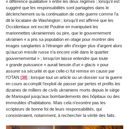
« différence qualitative » entre les deux régimes ; lorsqu’il est
suggéré que les responsabilités sont partagées dans le
déclenchement ou la continuation de cette guerre comme l’a
dit le locataire de Washington ; lorsqu’il est affirmé que les
Occidentaux ont excité Poutine en manipulant les
marionnettes ukrainiennes ou pire, que le gouvernement
ukrainien « a pris sa population en otage pour montrer des
images sanglantes à l’étranger afin d’exiger plus d’argent alors
qu’aucun missile russe n’a encore volé dans le quartier
gouvernemental » ; lorsqu’on laisse entendre que toute
« grande puissance » aurait besoin d’un « glacis » pour
assurer sa sécurité et que celle-ci fut remise en cause par
l’OTAN
[
38
]
; lorsque tout un article ou un dossier sur la guerre
en cours accomplit l’exploit de passer par pertes et profits les
dizaines de milliers de civils ukrainiens morts depuis le siège
de Marioupol jusqu’aux bombardements des hôpitaux ou des
immeubles d’habitations. Mais cela n’exonère pas les
scripteurs de bonne foi de leurs responsabilités, qui
consisteraient, notamment, à rechercher la vérité des faits.