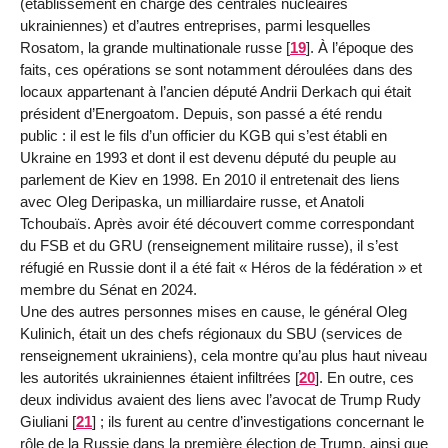
(établissement en charge des centrales nucléaires
ukrainiennes) et d’autres entreprises, parmi lesquelles
Rosatom, la grande multinationale russe
[
19
]
. À l’époque des
faits, ces opérations se sont notamment déroulées dans des
locaux appartenant à l’ancien député Andrii Derkach qui était
président d’Energoatom. Depuis, son passé a été rendu
public : il est le fils d’un officier du KGB qui s’est établi en
Ukraine en 1993 et dont il est devenu député du peuple au
parlement de Kiev en 1998. En 2010 il entretenait des liens
avec Oleg Deripaska, un milliardaire russe, et Anatoli
Tchoubaïs. Après avoir été découvert comme correspondant
du FSB et du GRU (renseignement militaire russe), il s’est
réfugié en Russie dont il a été fait « Héros de la fédération » et
membre du Sénat en 2024.
Une des autres personnes mises en cause, le général Oleg
Kulinich, était un des chefs régionaux du SBU (services de
renseignement ukrainiens), cela montre qu’au plus haut niveau
les autorités ukrainiennes étaient infiltrées
[
20
]
. En outre, ces
deux individus avaient des liens avec l’avocat de Trump Rudy
Giuliani
[
21
]
; ils furent au centre d’investigations concernant le
rôle de la Russie dans la première élection de Trump, ainsi que