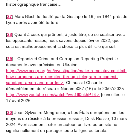
historiographique française…
[
27
]
Marc Bloch fut fusillé par la Gestapo le 16 juin 1944 près de
Lyon après avoir été torturé.
[
28
]
Quant à ceux qui prônent, à juste titre, de se coaliser avec
les opposants russes, nous savons depuis février 2022, que
cela est malheureusement la chose la plus difficile qui soit.
[
29
]
L’Organized Crime and Corruption Reporting Project le
documente avec précision en Ukraine :
https://www.occrp.org/en/investigation/make-a-molotov-cocktail-
how-europeans-are-recruited-through-telegram-to-commit-
sabotage-arson-and-murder
. Cf. aussi LCI sur le
démantèlement du réseau « Noname057 (16) » le 20/07/2025 :
https://www.youtube.com/watch?v=s1Il0ok5PT4
[consultés le
17 avril 2026
[
30
]
Jean-Sylvestre Mongrenier, « Les États européens ont les
moyens de résister à la pression russe », Desk Russie, 10 mars
2024. Avertissement : citer un auteur, un livre ou un site ne
signifie nullement en partager toute la ligne éditoriale.