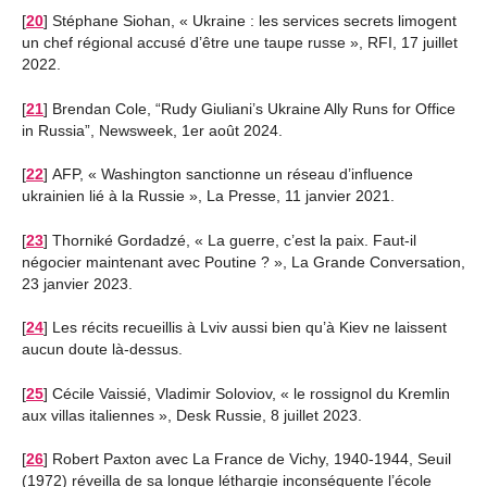
[
20
]
Stéphane Siohan, « Ukraine : les services secrets limogent
un chef régional accusé d’être une taupe russe », RFI, 17 juillet
2022.
[
21
]
Brendan Cole, “Rudy Giuliani’s Ukraine Ally Runs for Office
in Russia”, Newsweek, 1er août 2024.
[
22
]
AFP, « Washington sanctionne un réseau d’influence
ukrainien lié à la Russie », La Presse, 11 janvier 2021.
[
23
]
Thorniké Gordadzé, « La guerre, c’est la paix. Faut-il
négocier maintenant avec Poutine ? », La Grande Conversation,
23 janvier 2023.
[
24
]
Les récits recueillis à Lviv aussi bien qu’à Kiev ne laissent
aucun doute là-dessus.
[
25
]
Cécile Vaissié, Vladimir Soloviov, « le rossignol du Kremlin
aux villas italiennes », Desk Russie, 8 juillet 2023.
[
26
]
Robert Paxton avec La France de Vichy, 1940-1944, Seuil
(1972) réveilla de sa longue léthargie inconséquente l’école