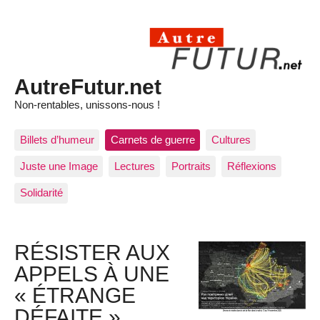
AutreFutur.net
Non-rentables, unissons-nous !
Billets d’humeur
Carnets de guerre
Cultures
Juste une Image
Lectures
Portraits
Réflexions
Solidarité
RÉSISTER AUX
APPELS À UNE
« ÉTRANGE
DÉFAITE »