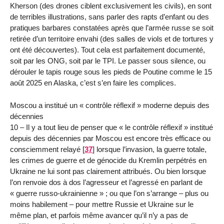
Kherson (des drones ciblent exclusivement les civils), en sont
de terribles illustrations, sans parler des rapts d’enfant ou des
pratiques barbares constatées après que l’armée russe se soit
retirée d’un territoire envahi (des salles de viols et de tortures y
ont été découvertes). Tout cela est parfaitement documenté,
soit par les ONG, soit par le TPI. Le passer sous silence, ou
dérouler le tapis rouge sous les pieds de Poutine comme le 15
août 2025 en Alaska, c’est s’en faire les complices.
Moscou a institué un « contrôle réflexif » moderne depuis des
décennies
10 – Il y a tout lieu de penser que « le contrôle réflexif » institué
depuis des décennies par Moscou est encore très efficace ou
consciemment relayé
[
37
]
lorsque l’invasion, la guerre totale,
les crimes de guerre et de génocide du Kremlin perpétrés en
Ukraine ne lui sont pas clairement attribués. Ou bien lorsque
l’on renvoie dos à dos l’agresseur et l’agressé en parlant de
« guerre russo-ukrainienne » ; ou que l’on s’arrange – plus ou
moins habilement – pour mettre Russie et Ukraine sur le
même plan, et parfois même avancer qu’il n’y a pas de