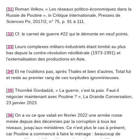
[
31
]
Roman Volkov, « Les réseaux politico-économiques dans la
Russie de Poutine », in Critique internationale, Presses de
Sciences Po, 2017/2, n° 75, p. 91 à 111.
[
32
]
Cf. le carnet de guerre #22 qui le démonte en neuf points.
[
33
]
Leurs complexes militaro-industriels étant tombé au plus
bas depuis la contre-révolution néolibérale (1973-1991) et
l’externalisation des productions en Asie.
[
34
]
Et ne l’oublions pas, après Thalès et bien d’autres, Total fut
et reste au premier rang de ces turpitudes ignominieuses.
[
35
]
Thorniké Gordadzé, « La guerre, c’est la paix. Faut-il
négocier maintenant avec Poutine ? », La Grande Conversation,
23 janvier 2023.
[
36
]
On a vu ce que valait en février 2022 une armée russe
minée depuis des décennies par la corruption à tous les
niveaux, jusqu’aux ministères. Ce n’est plus le cas à présent,
car Poutine a commencé à faire le ménage : beaucoup de