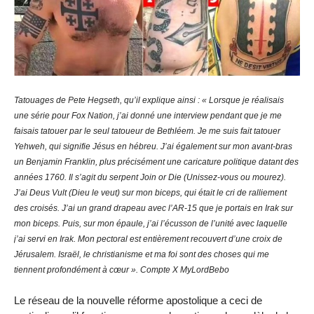
Tatouages de Pete Hegseth, qu’il explique ainsi : « Lorsque je réalisais
une série pour Fox Nation, j’ai donné une interview pendant que je me
faisais tatouer par le seul tatoueur de Bethléem. Je me suis fait tatouer
Yehweh, qui signifie Jésus en hébreu. J’ai également sur mon avant-bras
un Benjamin Franklin, plus précisément une caricature politique datant des
années 1760. Il s’agit du serpent Join or Die (Unissez-vous ou mourez).
J’ai Deus Vult (Dieu le veut) sur mon biceps, qui était le cri de ralliement
des croisés. J’ai un grand drapeau avec l’AR-15 que je portais en Irak sur
mon biceps. Puis, sur mon épaule, j’ai l’écusson de l’unité avec laquelle
j’ai servi en Irak. Mon pectoral est entièrement recouvert d’une croix de
Jérusalem. Israël, le christianisme et ma foi sont des choses qui me
tiennent profondément à cœur ». Compte X MyLordBebo
Le réseau de la nouvelle réforme apostolique a ceci de