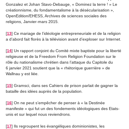
Gonzalez et Johan Stavo-Debauge, « Dominez la terre ! » Le
créationnisme, du fondamentalisme à la désécularisation »,
OpenEdition/EHESS, Archives de sciences sociales des
religions, Janvier-mars 2015.
[
13
]
Ce mariage de l’idéologie entrepreneuriale et de la religion
a d’abord fait florès à la télévision avant d’exploser sur Internet.
[
14
]
Un rapport conjoint du Comité mixte baptiste pour la liberté
religieuse et de la Freedom From Religion Foundation sur le
rôle du nationalisme chrétien dans l’attaque du Capitole du
6 janvier 2021 soutient que la « rhétorique guerrière » de
Wallnau y est liée.
[
15
]
Gramsci, dans ses Cahiers de prison parlait de gagner la
bataille des idées auprès de la population.
[
16
]
On ne peut s’empêcher de penser à « la Destinée
manifeste » qui fut un des fondements idéologiques des Etats-
unis et sur lequel nous reviendrons.
[
17
]
Ils regroupent les évangéliques dominionistes, les