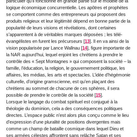
particulier qu’il fonctionne en grande partie sur le modèle de la
logique économique concurrentielle. Les apôtres et prophètes
se comportent comme des entrepreneurs qui proposent des
produits religieux et leur légitimité dépend en bonne partie de la
popularité de leurs visions et révélations, dont certaines
s’apparentent à de véritables marques déposées ; les télé-
évangélistes en furent les précurseurs
[
13
]
. Il en va ainsi de la
vision popularisée par Lance Wallnau
[
14
]
, figure importante de
la NAR aujourd’hui, lequel enjoint les chrétiens à prendre le
contrôle des « Sept Montagnes » qui composent la société – la
famille, l’éducation, la religion, le gouvernement politique, les
affaires, les médias, les arts et spectacles. L’idée d’hégémonie
culturelle, d’origine gramscienne, est qu’en plaçant des
chrétiens au sommet de chacune de ces sphères, il sera
possible de prendre le contrôle de la société
[
15
]
.
Lorsque le langage du combat spirituel est conjugué à la
théologie du dominion, cela a des conséquences politiques
directes. L’espace public n’est alors plus conçu comme le lieu
d’expression d’une pluralité de positions divergentes mais
comme un champ de bataille cosmique dans lequel Dieu et
ses armées célestes affrontent sans relâche Satan et ses