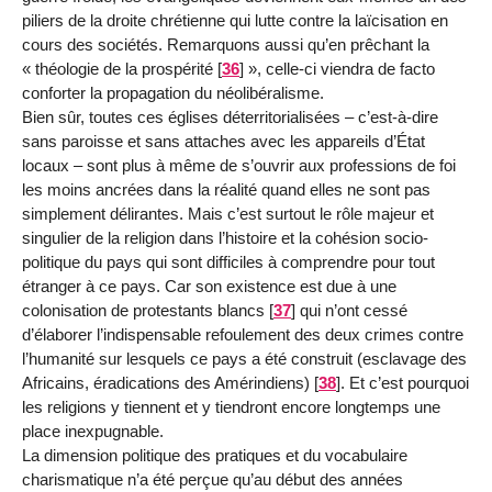
piliers de la droite chrétienne qui lutte contre la laïcisation en
cours des sociétés. Remarquons aussi qu’en prêchant la
« théologie de la prospérité
[
36
]
», celle-ci viendra de facto
conforter la propagation du néolibéralisme.
Bien sûr, toutes ces églises déterritorialisées – c’est-à-dire
sans paroisse et sans attaches avec les appareils d’État
locaux – sont plus à même de s’ouvrir aux professions de foi
les moins ancrées dans la réalité quand elles ne sont pas
simplement délirantes. Mais c’est surtout le rôle majeur et
singulier de la religion dans l’histoire et la cohésion socio-
politique du pays qui sont difficiles à comprendre pour tout
étranger à ce pays. Car son existence est due à une
colonisation de protestants blancs
[
37
]
qui n’ont cessé
d’élaborer l’indispensable refoulement des deux crimes contre
l’humanité sur lesquels ce pays a été construit (esclavage des
Africains, éradications des Amérindiens)
[
38
]
. Et c’est pourquoi
les religions y tiennent et y tiendront encore longtemps une
place inexpugnable.
La dimension politique des pratiques et du vocabulaire
charismatique n’a été perçue qu’au début des années