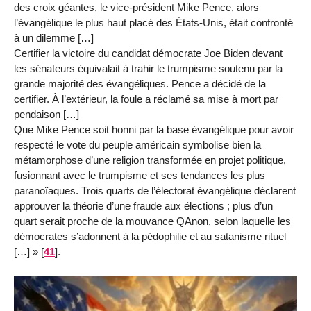
des croix géantes, le vice-président Mike Pence, alors
l’évangélique le plus haut placé des États-Unis, était confronté
à un dilemme […]
Certifier la victoire du candidat démocrate Joe Biden devant
les sénateurs équivalait à trahir le trumpisme soutenu par la
grande majorité des évangéliques. Pence a décidé de la
certifier. À l’extérieur, la foule a réclamé sa mise à mort par
pendaison […]
Que Mike Pence soit honni par la base évangélique pour avoir
respecté le vote du peuple américain symbolise bien la
métamorphose d’une religion transformée en projet politique,
fusionnant avec le trumpisme et ses tendances les plus
paranoïaques. Trois quarts de l’électorat évangélique déclarent
approuver la théorie d’une fraude aux élections ; plus d’un
quart serait proche de la mouvance QAnon, selon laquelle les
démocrates s’adonnent à la pédophilie et au satanisme rituel
[…] »
[
41
]
.