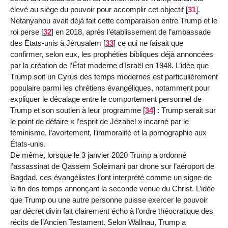
élevé au siège du pouvoir pour accomplir cet objectif
[
31
]
.
Netanyahou avait déjà fait cette comparaison entre Trump et le
roi perse
[
32
]
en 2018, après l’établissement de l’ambassade
des États-unis à Jérusalem
[
33
]
ce qui ne faisait que
confirmer, selon eux, les prophéties bibliques déjà annoncées
par la création de l’État moderne d’Israël en 1948. L’idée que
Trump soit un Cyrus des temps modernes est particulièrement
populaire parmi les chrétiens évangéliques, notamment pour
expliquer le décalage entre le comportement personnel de
Trump et son soutien à leur programme
[
34
]
: Trump serait sur
le point de défaire « l’esprit de Jézabel » incarné par le
féminisme, l’avortement, l’immoralité et la pornographie aux
États-unis.
De même, lorsque le 3 janvier 2020 Trump a ordonné
l’assassinat de Qassem Soleimani par drone sur l’aéroport de
Bagdad, ces évangélistes l’ont interprété comme un signe de
la fin des temps annonçant la seconde venue du Christ. L’idée
que Trump ou une autre personne puisse exercer le pouvoir
par décret divin fait clairement écho à l’ordre théocratique des
récits de l’Ancien Testament. Selon Wallnau, Trump a