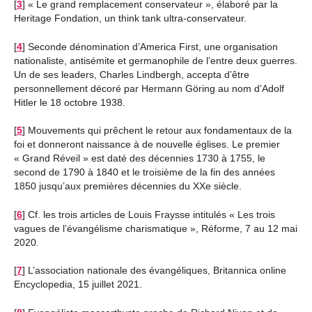
[
3
]
« Le grand remplacement conservateur », élaboré par la
Heritage Fondation, un think tank ultra-conservateur.
[
4
]
Seconde dénomination d’America First, une organisation
nationaliste, antisémite et germanophile de l’entre deux guerres.
Un de ses leaders, Charles Lindbergh, accepta d’être
personnellement décoré par Hermann Göring au nom d’Adolf
Hitler le 18 octobre 1938.
[
5
]
Mouvements qui prêchent le retour aux fondamentaux de la
foi et donneront naissance à de nouvelle églises. Le premier
« Grand Réveil » est daté des décennies 1730 à 1755, le
second de 1790 à 1840 et le troisième de la fin des années
1850 jusqu’aux premières décennies du XXe siècle.
[
6
]
Cf. les trois articles de Louis Fraysse intitulés « Les trois
vagues de l’évangélisme charismatique », Réforme, 7 au 12 mai
2020.
[
7
]
L’association nationale des évangéliques, Britannica online
Encyclopedia, 15 juillet 2021.