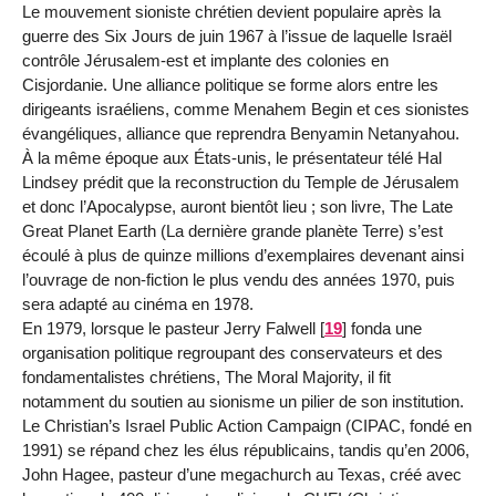
Le mouvement sioniste chrétien devient populaire après la
guerre des Six Jours de juin 1967 à l’issue de laquelle Israël
contrôle Jérusalem-est et implante des colonies en
Cisjordanie. Une alliance politique se forme alors entre les
dirigeants israéliens, comme Menahem Begin et ces sionistes
évangéliques, alliance que reprendra Benyamin Netanyahou.
À la même époque aux États-unis, le présentateur télé Hal
Lindsey prédit que la reconstruction du Temple de Jérusalem
et donc l’Apocalypse, auront bientôt lieu ; son livre, The Late
Great Planet Earth (La dernière grande planète Terre) s’est
écoulé à plus de quinze millions d’exemplaires devenant ainsi
l’ouvrage de non-fiction le plus vendu des années 1970, puis
sera adapté au cinéma en 1978.
En 1979, lorsque le pasteur Jerry Falwell
[
19
]
fonda une
organisation politique regroupant des conservateurs et des
fondamentalistes chrétiens, The Moral Majority, il fit
notamment du soutien au sionisme un pilier de son institution.
Le Christian’s Israel Public Action Campaign (CIPAC, fondé en
1991) se répand chez les élus républicains, tandis qu’en 2006,
John Hagee, pasteur d’une megachurch au Texas, créé avec