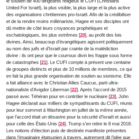
le soutien de 400 dirigeants religieux le CUFI (Christians
United For Israël), la plus visible, la plus large et la plus active
des organisations chrétiennes pro-Israël. Afin de la crédibiliser
et de la rendre moins millénariste, Hagee et ses disciples ont
dû mettre de côté leurs croyances prophétiques et
eschatologiques, les plus extrêmes
[
20
]
, au profit des lois
divines. Ainsi, beaucoup d’évangéliques agissent politiquement
au nom des juifs et d’Israël par crainte de la malédiction
divine : ils ont peur que le courroux divin les frappe sous forme
de catastrophes
[
21
]
. Le CUFI compte à présent une centaine
de groupes distincts et plus de 10 millions de membres, ce qui
en fait la plus grande organisation de soutien au sionisme. Elle
a fait alliance avec le Christian Allies Caucus, parti ultra-
nationaliste d’Avigdor Liberman
[
22
]
. Après l’accord de 2015
passé avec Téhéran pour en contrôler le nucléaire
[
23
]
, John
Hagee déclarait aux milliers de sympathisants du CUFI, réunis
pour leur sommet à Washington en juillet de la même année,
que l’accord était un désastre pour la sécurité d’Israël et aussi
pour celle des États-Unis
[
24
]
. Trump s’en retire le 8 mai 2018.
Les notions d’élection puis de destinée manifeste présentes
dans l’imaginaire étatsunien à travers, autrement dit l’idée que