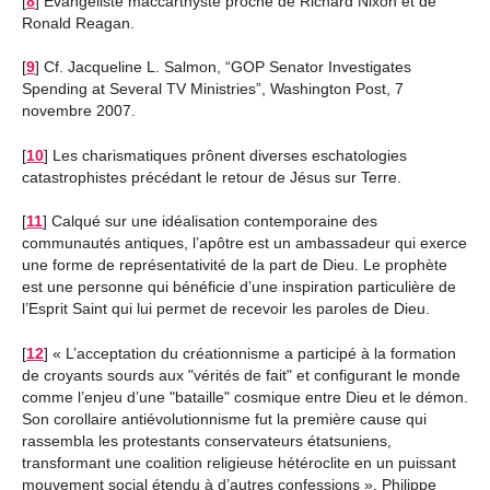
[
8
]
Evangéliste maccarthyste proche de Richard Nixon et de
Ronald Reagan.
[
9
]
Cf. Jacqueline L. Salmon, “GOP Senator Investigates
Spending at Several TV Ministries”, Washington Post, 7
novembre 2007.
[
10
]
Les charismatiques prônent diverses eschatologies
catastrophistes précédant le retour de Jésus sur Terre.
[
11
]
Calqué sur une idéalisation contemporaine des
communautés antiques, l’apôtre est un ambassadeur qui exerce
une forme de représentativité de la part de Dieu. Le prophète
est une personne qui bénéficie d’une inspiration particulière de
l’Esprit Saint qui lui permet de recevoir les paroles de Dieu.
[
12
]
« L’acceptation du créationnisme a participé à la formation
de croyants sourds aux "vérités de fait" et configurant le monde
comme l’enjeu d’une "bataille" cosmique entre Dieu et le démon.
Son corollaire antiévolutionnisme fut la première cause qui
rassembla les protestants conservateurs étatsuniens,
transformant une coalition religieuse hétéroclite en un puissant
mouvement social étendu à d’autres confessions ». Philippe