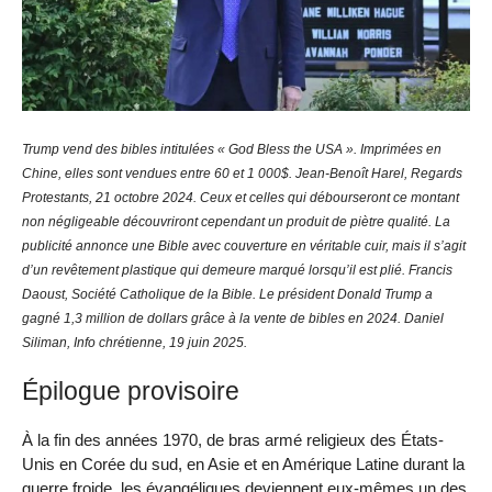
Trump vend des bibles intitulées « God Bless the USA ». Imprimées en
Chine, elles sont vendues entre 60 et 1 000$. Jean-Benoît Harel, Regards
Protestants, 21 octobre 2024. Ceux et celles qui débourseront ce montant
non négligeable découvriront cependant un produit de piètre qualité. La
publicité annonce une Bible avec couverture en véritable cuir, mais il s’agit
d’un revêtement plastique qui demeure marqué lorsqu’il est plié. Francis
Daoust, Société Catholique de la Bible. Le président Donald Trump a
gagné 1,3 million de dollars grâce à la vente de bibles en 2024. Daniel
Siliman, Info chrétienne, 19 juin 2025.
Épilogue provisoire
À la fin des années 1970, de bras armé religieux des États-
Unis en Corée du sud, en Asie et en Amérique Latine durant la
guerre froide, les évangéliques deviennent eux-mêmes un des