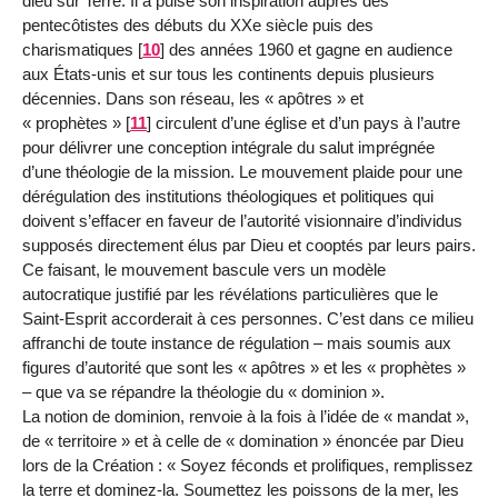
dieu sur Terre. Il a puisé son inspiration auprès des
pentecôtistes des débuts du XXe siècle puis des
charismatiques
[
10
]
des années 1960 et gagne en audience
aux États-unis et sur tous les continents depuis plusieurs
décennies. Dans son réseau, les « apôtres » et
« prophètes »
[
11
]
circulent d’une église et d’un pays à l’autre
pour délivrer une conception intégrale du salut imprégnée
d’une théologie de la mission. Le mouvement plaide pour une
dérégulation des institutions théologiques et politiques qui
doivent s’effacer en faveur de l’autorité visionnaire d’individus
supposés directement élus par Dieu et cooptés par leurs pairs.
Ce faisant, le mouvement bascule vers un modèle
autocratique justifié par les révélations particulières que le
Saint-Esprit accorderait à ces personnes. C’est dans ce milieu
affranchi de toute instance de régulation – mais soumis aux
figures d’autorité que sont les « apôtres » et les « prophètes »
– que va se répandre la théologie du « dominion ».
La notion de dominion, renvoie à la fois à l’idée de « mandat »,
de « territoire » et à celle de « domination » énoncée par Dieu
lors de la Création : « Soyez féconds et prolifiques, remplissez
la terre et dominez-la. Soumettez les poissons de la mer, les