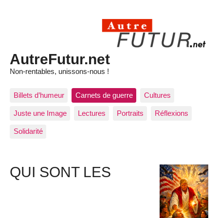
AutreFutur.net
Non-rentables, unissons-nous !
Billets d’humeur
Carnets de guerre
Cultures
Juste une Image
Lectures
Portraits
Réflexions
Solidarité
QUI SONT LES