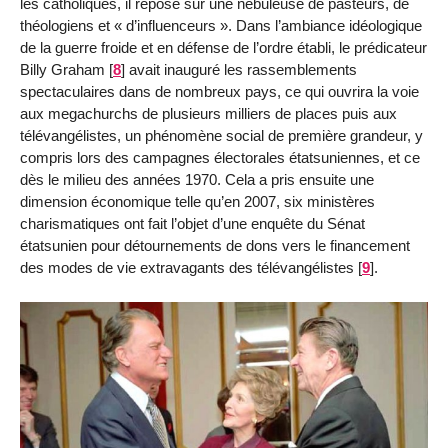
les catholiques, il repose sur une nébuleuse de pasteurs, de
théologiens et « d’influenceurs ». Dans l’ambiance idéologique
de la guerre froide et en défense de l’ordre établi, le prédicateur
Billy Graham
[
8
]
avait inauguré les rassemblements
spectaculaires dans de nombreux pays, ce qui ouvrira la voie
aux megachurchs de plusieurs milliers de places puis aux
télévangélistes, un phénomène social de première grandeur, y
compris lors des campagnes électorales étatsuniennes, et ce
dès le milieu des années 1970. Cela a pris ensuite une
dimension économique telle qu’en 2007, six ministères
charismatiques ont fait l’objet d’une enquête du Sénat
étatsunien pour détournements de dons vers le financement
des modes de vie extravagants des télévangélistes
[
9
]
.