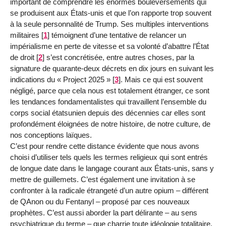
important de comprendre les énormes bouleversements qui
se produisent aux États-unis et que l’on rapporte trop souvent
à la seule personnalité de Trump. Ses multiples interventions
militaires
[
1
]
témoignent d’une tentative de relancer un
impérialisme en perte de vitesse et sa volonté d’abattre l’État
de droit
[
2
]
s’est concrétisée, entre autres choses, par la
signature de quarante-deux décrets en dix jours en suivant les
indications du « Project 2025 »
[
3
]
. Mais ce qui est souvent
négligé, parce que cela nous est totalement étranger, ce sont
les tendances fondamentalistes qui travaillent l’ensemble du
corps social étatsunien depuis des décennies car elles sont
profondément éloignées de notre histoire, de notre culture, de
nos conceptions laïques.
C’est pour rendre cette distance évidente que nous avons
choisi d’utiliser tels quels les termes religieux qui sont entrés
de longue date dans le langage courant aux États-unis, sans y
mettre de guillemets. C’est également une invitation à se
confronter à la radicale étrangeté d’un autre opium – différent
de QAnon ou du Fentanyl – proposé par ces nouveaux
prophètes. C’est aussi aborder la part délirante – au sens
psychiatrique du terme – que charrie toute idéologie totalitaire,