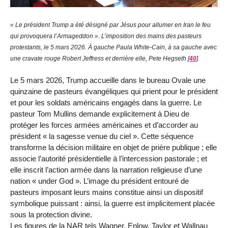
« Le président Trump a été désigné par Jésus pour allumer en Iran le feu
qui provoquera l’Armageddon ». L’imposition des mains des pasteurs
protestants, le 5 mars 2026. À gauche Paula White-Cain, à sa gauche avec
une cravate rouge Robert Jeffress et derrière elle, Pete Hegseth
[
40
]
.
Le 5 mars 2026, Trump accueille dans le bureau Ovale une
quinzaine de pasteurs évangéliques qui prient pour le président
et pour les soldats américains engagés dans la guerre. Le
pasteur Tom Mullins demande explicitement à Dieu de
protéger les forces armées américaines et d’accorder au
président « la sagesse venue du ciel ». Cette séquence
transforme la décision militaire en objet de prière publique ; elle
associe l’autorité présidentielle à l’intercession pastorale ; et
elle inscrit l’action armée dans la narration religieuse d’une
nation « under God ». L’image du président entouré de
pasteurs imposant leurs mains constitue ainsi un dispositif
symbolique puissant : ainsi, la guerre est implicitement placée
sous la protection divine.
Les figures de la NAR tels Wagner, Enlow, Taylor et Wallnau