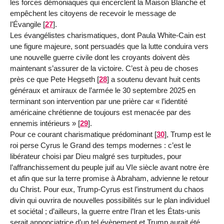
les forces démoniaques qui encerclent la Maison Blanche et
empêchent les citoyens de recevoir le message de
l’Évangile
[
27
]
.
Les évangélistes charismatiques, dont Paula White-Cain est
une figure majeure, sont persuadés que la lutte conduira vers
une nouvelle guerre civile dont les croyants doivent dès
maintenant s’assurer de la victoire. C’est à peu de choses
près ce que Pete Hegseth
[
28
]
a soutenu devant huit cents
généraux et amiraux de l’armée le 30 septembre 2025 en
terminant son intervention par une prière car « l’identité
américaine chrétienne de toujours est menacée par des
ennemis intérieurs »
[
29
]
.
Pour ce courant charismatique prédominant
[
30
]
, Trump est le
roi perse Cyrus le Grand des temps modernes : c’est le
libérateur choisi par Dieu malgré ses turpitudes, pour
l’affranchissement du peuple juif au VIe siècle avant notre ère
et afin que sur la terre promise à Abraham, advienne le retour
du Christ. Pour eux, Trump-Cyrus est l’instrument du chaos
divin qui ouvrira de nouvelles possibilités sur le plan individuel
et sociétal ; d’ailleurs, la guerre entre l’Iran et les États-unis
serait annonciatrice d’un tel évènement et Trump aurait été