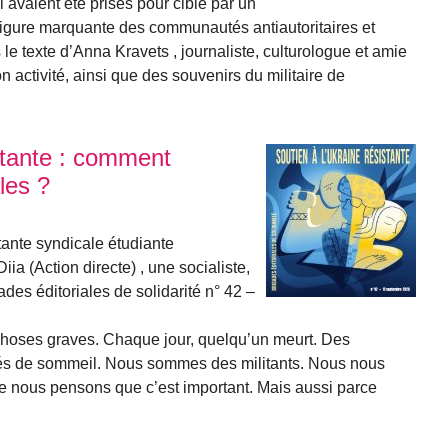
i avaient été prises pour cible par un
figure marquante des communautés antiautoritaires et
le texte d’Anna Kravets , journaliste, culturologue et amie
n activité, ainsi que des souvenirs du militaire de
istante : comment
iles ?
tante syndicale étudiante
a (Action directe) , une socialiste,
ades éditoriales de solidarité n° 42 –
hoses graves. Chaque jour, quelqu’un meurt. Des
vés de sommeil. Nous sommes des militants. Nous nous
que nous pensons que c’est important. Mais aussi parce