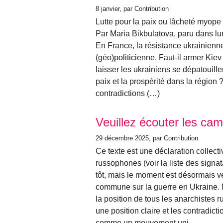
8 janvier
, par Contribution
Lutte pour la paix ou lâcheté myope
Par Maria Bikbulatova, paru dans l
En France, la résistance ukrainienn
(géo)politicienne. Faut-il armer Kie
laisser les ukrainiens se dépatouill
paix et la prospérité dans la région 
contradictions (…)
Veuillez écouter les ca
29 décembre 2025
, par Contribution
Ce texte est une déclaration collecti
russophones (voir la liste des signata
tôt, mais le moment est désormais v
commune sur la guerre en Ukraine. 
la position de tous les anarchistes 
une position claire et les contradict
comme un mouvement uni.