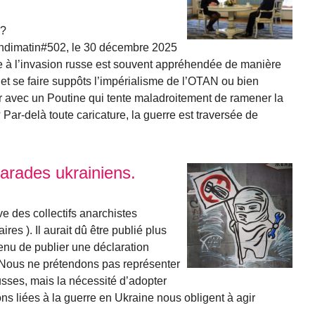
 ?
undimatin#502, le 30 décembre 2025
e à l’invasion russe est souvent appréhendée de manière
v et se faire suppôts l’impérialisme de l’OTAN ou bien
er avec un Poutine qui tente maladroitement de ramener la
? Par-delà toute caricature, la guerre est traversée de
marades ukrainiens.
ve des collectifs anarchistes
ires ). Il aurait dû être publié plus
enu de publier une déclaration
Nous ne prétendons pas représenter
russes, mais la nécessité d’adopter
ions liées à la guerre en Ukraine nous obligent à agir