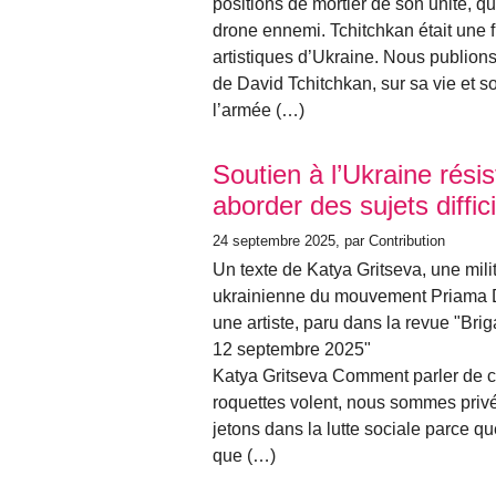
positions de mortier de son unité, qu
drone ennemi. Tchitchkan était une 
artistiques d’Ukraine. Nous publions 
de David Tchitchkan, sur sa vie et so
l’armée (…)
Soutien à l’Ukraine rés
aborder des sujets diffic
24 septembre 2025
, par Contribution
Un texte de Katya Gritseva, une mili
ukrainienne du mouvement Priama Dii
une artiste, paru dans la revue "Brig
12 septembre 2025"
Katya Gritseva Comment parler de c
roquettes volent, nous sommes pri
jetons dans la lutte sociale parce 
que (…)