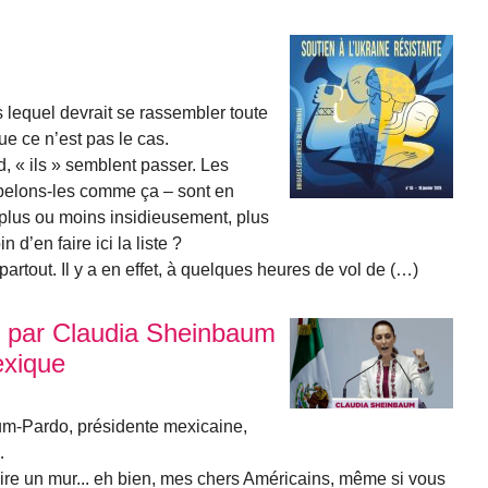
 lequel devrait se rassembler toute
e ce n’est pas le cas.
d, « ils » semblent passer. Les
ppelons-les comme ça – sont en
plus ou moins insidieusement, plus
 d’en faire ici la liste ?
partout. Il y a en effet, à quelques heures de vol de (…)
 par Claudia Sheinbaum
exique
um-Pardo, présidente mexicaine,
…
uire un mur... eh bien, mes chers Américains, même si vous