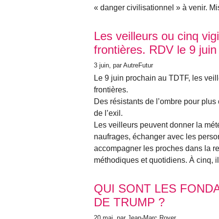
« danger civilisationnel » à venir. M
Les veilleurs ou cinq vi
frontières. RDV le 9 ju
3 juin
, par AutreFutur
Le 9 juin prochain au TDTF, les veill
frontières.
Des résistants de l’ombre pour plus
de l’exil.
Les veilleurs peuvent donner la mé
naufrages, échanger avec les personn
accompagner les proches dans la re
méthodiques et quotidiens. À cinq, i
QUI SONT LES FOND
DE TRUMP ?
20 mai
, par Jean-Marc Royer