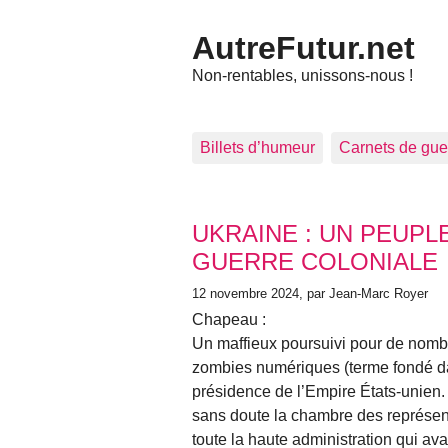
AutreFutur.net
Non-rentables, unissons-nous !
Billets d’humeur
Carnets de gue
Articles les plus récents
UKRAINE : UN PEUPL
GUERRE COLONIALE
12 novembre 2024
, par Jean-Marc Royer
Chapeau :
Un maffieux poursuivi pour de nombr
zombies numériques (terme fondé dan
présidence de l’Empire États-unien. 
sans doute la chambre des représent
toute la haute administration qui av