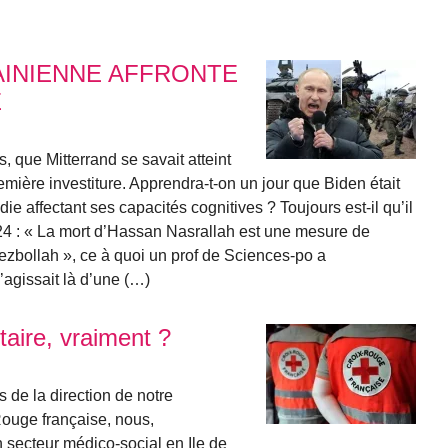
AINIENNE AFFRONTE
E
 que Mitterrand se savait atteint
emière investiture. Apprendra-t-on un jour que Biden était
e affectant ses capacités cognitives ? Toujours est-il qu’il
24 : « La mort d’Hassan Nasrallah est une mesure de
Hezbollah », ce à quoi un prof de Sciences-po a
’agissait là d’une (…)
aire, vraiment ?
de la direction de notre
Rouge française, nous,
 secteur médico-social en Ile de