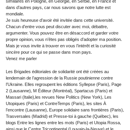
similaires en Pologne, en Géorgie, en Serbie, en France et
dans d’autres pays, car nous savons que notre lutte est
mondiale.
Je suis heureuse d’avoir été invitée dans cette université.
Chacun d’entre vous peut discuter avec moi, débattre,
argumenter. Vous pouvez être en désaccord et garder votre
propre opinion, vous n’êtes pas obligés d’adopter ma position.
Mais je vous invite à trouver en vous l’intérêt et la curiosité
sincère pour ce qui se passe dans mon pays.
Venez me parler
Les Brigades éditoriales de solidarité ont été créées au
lendemain de l’agression de la Russie poutinienne contre
l’Ukraine. Elles regroupent les éditions Syllepse (Paris), Page
2 (Lausanne), M Éditeur (Montréal), Spartacus (Paris) et
Massari (Italie),les revues New Politics (New York), Les
Utopiques (Paris) et ContreTemps (Paris), les sites À
l’encontre (Lausanne), Europe solidaire sans frontières (Paris),
Trasversales (Madrid) et Presse-toi à gauche (Québec), les
blogs Entre les lignes entre les mots (Paris) et Utopia Rossa,
ainsi que le Centre Tricontinental (Louvain-la-Neuve) et le