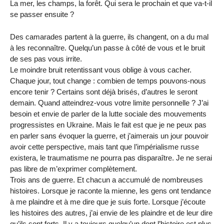
La mer, les champs, la forêt. Qui sera le prochain et que va-t-il
se passer ensuite ?
Des camarades partent à la guerre, ils changent, on a du mal
à les reconnaître. Quelqu’un passe à côté de vous et le bruit
de ses pas vous irrite.
Le moindre bruit retentissant vous oblige à vous cacher.
Chaque jour, tout change : combien de temps pouvons-nous
encore tenir ? Certains sont déjà brisés, d’autres le seront
demain. Quand atteindrez-vous votre limite personnelle ? J’ai
besoin et envie de parler de la lutte sociale des mouvements
progressistes en Ukraine. Mais le fait est que je ne peux pas
en parler sans évoquer la guerre, et j’aimerais un jour pouvoir
avoir cette perspective, mais tant que l’impérialisme russe
existera, le traumatisme ne pourra pas disparaître. Je ne serai
pas libre de m’exprimer complètement.
Trois ans de guerre. Et chacun a accumulé de nombreuses
histoires. Lorsque je raconte la mienne, les gens ont tendance
à me plaindre et à me dire que je suis forte. Lorsque j’écoute
les histoires des autres, j’ai envie de les plaindre et de leur dire
qu’ils sont forts. Il y a toujours quelqu’un dont l’histoire est plus