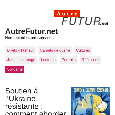
AutreFutur.net
Non-rentables, unissons-nous !
Billets d’humeur
Carnets de guerre
Cultures
Juste une Image
Lectures
Portraits
Réflexions
Solidarité
Soutien à
l’Ukraine
résistante :
comment aborder