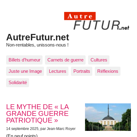
AutreFutur.net
Non-rentables, unissons-nous !
Billets d’humeur
Carnets de guerre
Cultures
Juste une Image
Lectures
Portraits
Réflexions
Solidarité
Articles les plus récents
LE MYTHE DE « LA
GRANDE GUERRE
PATRIOTIQUE »
14 septembre 2025
, par Jean-Marc Royer
(En neuf points)