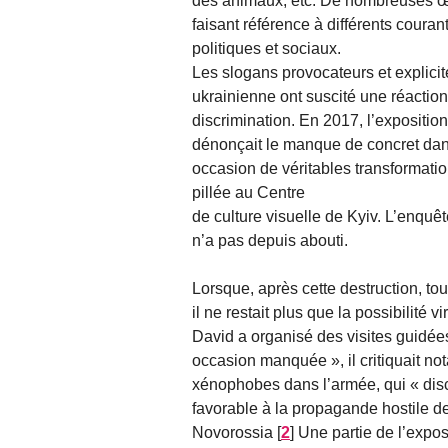
des animaux, etc. De nombreuses œ
faisant référence à différents couran
politiques et sociaux.
Les slogans provocateurs et explicit
ukrainienne ont suscité une réaction
discrimination. En 2017, l’exposit
dénonçait le manque de concret dans
occasion de véritables transformatio
pillée au Centre
de culture visuelle de Kyiv. L’enquê
n’a pas depuis abouti.
Lorsque, après cette destruction, tou
il ne restait plus que la possibilité vir
David a organisé des visites guidées
occasion manquée », il critiquait no
xénophobes dans l’armée, qui « disc
favorable à la propagande hostile de
Novorossia
[
2
]
Une partie de l’exposi