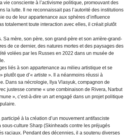
a vie consciente à l’activisme politique, promouvant des
ns la lutte. Il ne reconnaissait pas l’autorité des institutions
chie ou de leur appartenance aux sphères d’influence
s totalement toute interaction avec elles, il créait plutôt
es. Sa mère, son père, son grand-père et son arrière-grand-
tures de ce dernier, des natures mortes et des paysages des
 été volées par les Russes en 2022 dans un musée de
le.
ges liés à son appartenance au milieu artistique et se
» plutôt que d’« artiste ». Il a néanmoins réussi à
que. Dans sa nécrologie, Ilya Vlasyuk, compagnon de
 avec justesse comme « une combinaison de Rivera, Narbut
une », c’est-à-dire un art engagé dans un projet politique
pulaire.
participé à la création d’un mouvement antifasciste
 la sous-culture Sharp (Skinheads contre les préjugés
ugés raciaux. Pendant des décennies, il a soutenu diverses