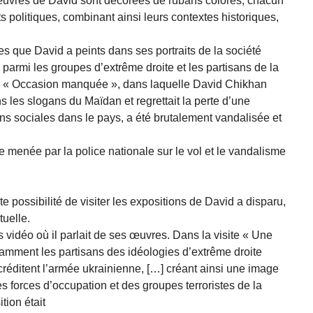
uvres de David sont décorées de rubans colorés, chacun
ts politiques, combinant ainsi leurs contextes historiques,
es que David a peints dans ses portraits de la société
 parmi les groupes d’extrême droite et les partisans de la
ion « Occasion manquée », dans laquelle David Chikhan
 les slogans du Maïdan et regrettait la perte d’une
ns sociales dans le pays, a été brutalement vandalisée et
te menée par la police nationale sur le vol et le vandalisme
te possibilité de visiter les expositions de David a disparu,
tuelle.
 vidéo où il parlait de ses œuvres. Dans la visite « Une
tamment les partisans des idéologies d’extrême droite
réditent l’armée ukrainienne, […] créant ainsi une image
s forces d’occupation et des groupes terroristes de la
tion était