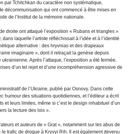
ion par Tchitchkan du caractère non systématique,
is de décommunisation qui ont commencé à être mises en
e de l’Institut de la mémoire nationale.
de droite ont attaqué l’exposition « Rubans et triangles »
ans laquelle l’artiste réfléchissait à l’idée et à l’identité
étique alternative : des hryvnias et des drapeaux
kraine imaginaire », dont il retraçait la genèse depuis
ukrainienne. Après l’attaque, l’exposition a été fermée.
eprises d’un tel rejet et d’une incompréhension agressive de
ministratif de l’Ukraine, publié par Osnovy. Dans cette
ec humour des situations quotidiennes, et l’éditeur a écrit
s et leurs limites, même si c’est le design inhabituel d’un
vers la lecture des lois ».
trateurs et auteurs de « Grat », notamment sur les abus de
e le trafic de drogue à Kryvyi Rih. Il est également devenu