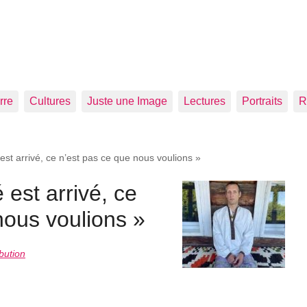
rre
Cultures
Juste une Image
Lectures
Portraits
R
 est arrivé, ce n’est pas ce que nous voulions »
 est arrivé, ce
nous voulions »
bution